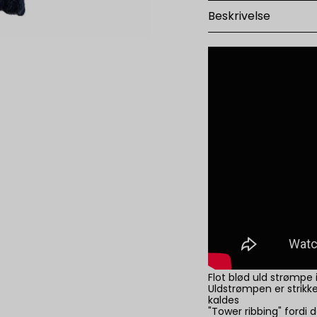
Beskrivelse
Flot blød uld strømpe 
Uldstrømpen er strikk
kaldes
"Tower ribbing" fordi