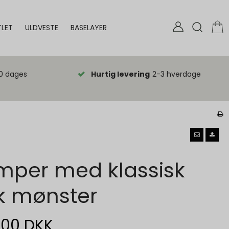
LET
ULDVESTE
BASELAYER
0 dages
Hurtig levering
2-3 hverdage
mper med klassisk
 mønster
,00 DKK