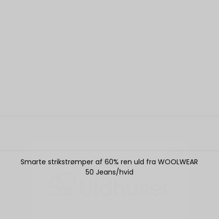
Smarte strikstrømper af 60% ren uld fra WOOLWEAR
50 Jeans/hvid
DU HAR LÅST OP FOR EN
HEMMELIG RABAT!