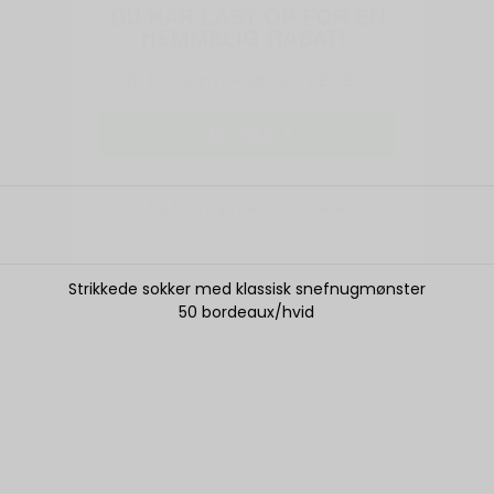
VIL DU SE HVOR MEGET DET ER?
JA TAK !
Nej tak - jeg vil ikke have rabat
Strikkede sokker med klassisk snefnugmønster
50 bordeaux/hvid