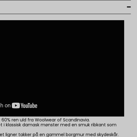
i 60% ren uld fra Woolwear of Scandinavia.
et i klassisk damask mønster med en smuk ribkant som
 det ligner takker på en gammel borgmur med skydeskår.