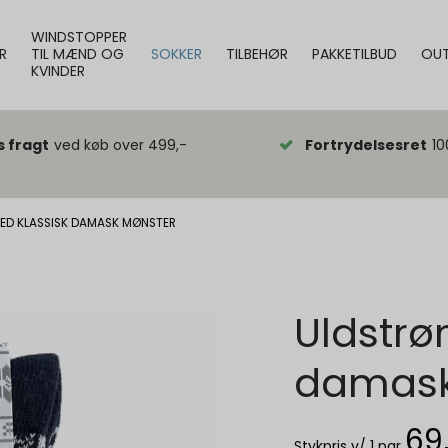
WINDSTOPPER
R
TIL MÆND OG
SOKKER
TILBEHØR
PAKKETILBUD
OUT
KVINDER
s fragt
ved køb over 499,-
Fortrydelsesret
10
ED KLASSISK DAMASK MØNSTER
Uldstrø
damask
69
Stykpris v/ 1 par