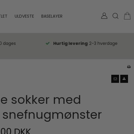
LET
ULDVESTE
BASELAYER
0 dages
Hurtig levering
2-3 hverdage
de sokker med
k snefnugmønster
,00 DKK