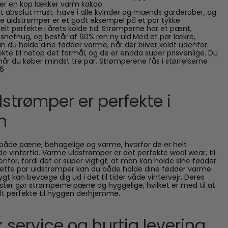
er en kop lækker varm kakao.
t absolut must-have i alle kvinder og mænds garderober, og
e uldstrømper er et godt eksempel på et par tykke
lt perfekte i årets kolde tid. Strømperne har et pænt,
snefnug, og består af 60% ren ny uld.Med et par lækre,
 du holde dine fødder varme, når der bliver koldt udenfor.
ekte til netop det formål, og de er endda super prisvenlige. Du
når du køber mindst tre par. Strømperene fås i størrelserne
46
strømper er perfekte i
n
 både pæne, behagelige og varme, hvorfor de er helt
e vintertid. Varme uldstrømper er det perfekte wool wear, til
denfor, fordi det er super vigtigt, at man kan holde sine fødder
dette par uldstrømper kan du både holde dine fødder varme
rygt kan bevæge dig ud i det til tider våde vintervejr. Deres
er gør strømperne pæne og hyggelige, hvilket er med til at
elt perfekte til hyggen derhjemme.
 service og hurtig levering