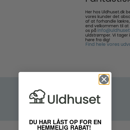
Her hos Uldhuset.dk be
vores kunder det absol
af at forhandle lækre,
end velkommen til at 
info@uldhuset
os på
uldstrømper. Vi tager 
høre fra dig!
Find hele vores udv
Fortrydelsesret
100 dages
DU HAR LÅST OP FOR EN
HEMMELIG RABAT!