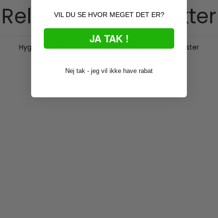
Relaterede produkter
VIL DU SE HVOR MEGET DET ER?
JA TAK !
Hygge uldstrømper af 60% uld med snefnugmønster
50 Navy/hvid
Nej tak - jeg vil ikke have rabat