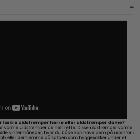
ar lækre uldstrømper herre eller uldstrømper dame?
r varme uldstrømper de helt rette. Disse uldstrømper varme
 kolde vintermåneder, hvor du både kan have dem på udenfor i
dskab eller derhjemme på sofaen som hyggesokker under et