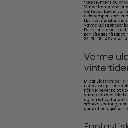
tæppe, mens du drikk
Vinterstrømperne er e
dette par lækre, varm
uldstrømper, som er he
klassisk mønster med 
varme uldstrømper kan
Dette par er helt perf
kan således få rabat, 
35-38, 39-42 og 43-
Varme uld
vintertide
Et par uldstrømper er
uundværlige i den kold
når der bliver koldt u
varme i kulden. Med 
og tørre, hvorfor du t
smukke snefnug mønst
gøre, at de også er h
Fantastisk