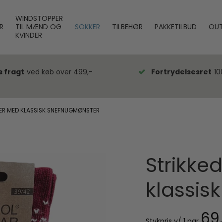
WINDSTOPPER
R
TIL MÆND OG
SOKKER
TILBEHØR
PAKKETILBUD
OUT
KVINDER
s fragt
ved køb over 499,-
Fortrydelsesret
10
KER MED KLASSISK SNEFNUGMØNSTER
Strikke
klassis
69
Stykpris v/ 1 par