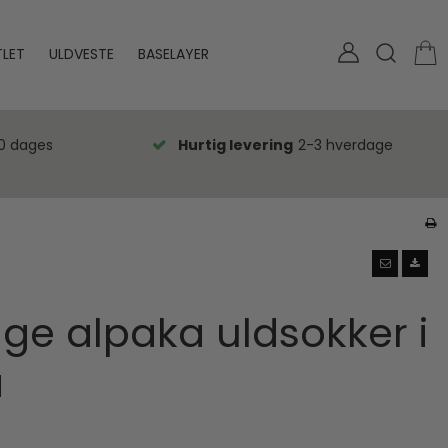
LET
ULDVESTE
BASELAYER
0 dages
Hurtig levering
2-3 hverdage
e alpaka uldsokker i
å