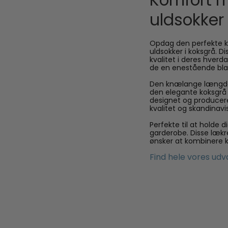
Komfort 
uldsokker 
Opdag den perfekte k
uldsokker i koksgrå. D
kvalitet i deres hverd
de en enestående bla
Den knælange længde 
den elegante koksgrå f
designet og producere
kvalitet og skandinav
Perfekte til at holde 
garderobe. Disse lækre
ønsker at kombinere 
Find hele vores udv