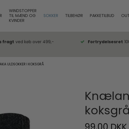
WINDSTOPPER
R
TIL MÆND OG
SOKKER
TILBEHØR
PAKKETILBUD
OUT
KVINDER
s fragt
ved køb over 499,-
Fortrydelsesret
10
AKA ULDSOKKER I KOKSGRÅ
Knælang
koksgr
99,00 DKK