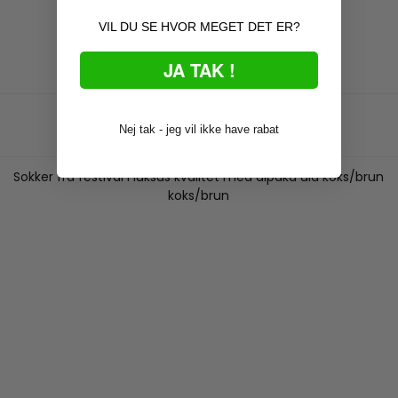
VIL DU SE HVOR MEGET DET ER?
JA TAK !
Nej tak - jeg vil ikke have rabat
Sokker fra festival i luksus kvalitet med alpaka uld koks/brun
koks/brun