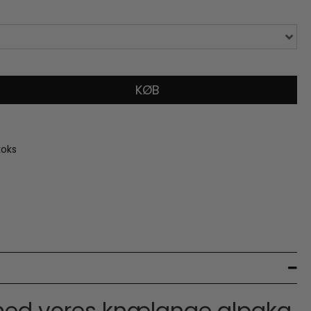
KØB
koks