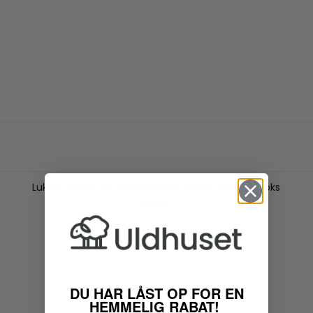
Luksus sokker fra festival med alpaka uld hvid/Koks
hvid/grå
DU HAR LÅST OP FOR EN
HEMMELIG RABAT!