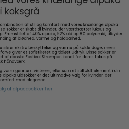
med vores knælange alpaka
i koksgrå
ombination af stil og komfort med vores knælange alpaka
isse sokker er skabt til kvinder, der værdsætter luksus og
ag. Fremstillet af 40% alpaka, 52% uld og 8% polyamid, tilbyder
nding af blødhed, varme og holdbarhed.
sikrer ekstra beskyttelse og varme på kolde dage, mens
arve giver et sofistikeret og tidløst udtryk. Disse sokker er
t af danske Festival Strømper, kendt for deres fokus på
isk håndværk.
dig varm gennem vinteren, eller som et stilfuldt element i din
 alpaka uldsokker er det ultimative valg for kvinder, der
komfort med elegance.
alg af alpacasokker her