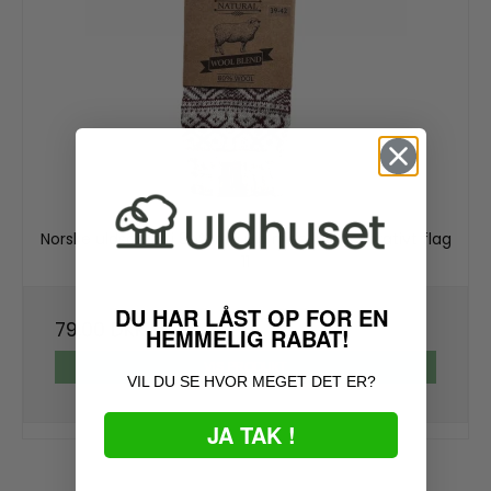
Norske uldsokker i 8o% ren uld med lille dekorativt flag
11
DU HAR LÅST OP FOR EN
79,00 DKK
HEMMELIG RABAT!
VIS PRODUKT
VIL DU SE HVOR MEGET DET ER?
JA TAK !