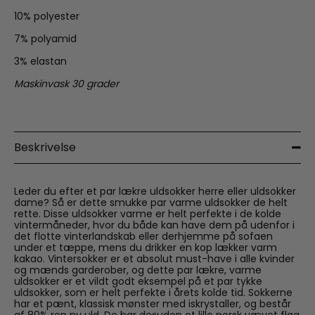
10% polyester
7% polyamid
3% elastan
Maskinvask 30 grader
Beskrivelse
Leder du efter et par lækre uldsokker herre eller uldsokker
dame? Så er dette smukke par varme uldsokker de helt
rette. Disse uldsokker varme er helt perfekte i de kolde
vintermåneder, hvor du både kan have dem på udenfor i
det flotte vinterlandskab eller derhjemme på sofaen
under et tæppe, mens du drikker en kop lækker varm
kakao. Vintersokker er et absolut must-have i alle kvinder
og mænds garderober, og dette par lækre, varme
uldsokker er et vildt godt eksempel på et par tykke
uldsokker, som er helt perfekte i årets kolde tid. Sokkerne
har et pænt, klassisk mønster med iskrystaller, og består
af 80% ren ny uld. De har desuden et lille norsk vævet flag