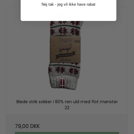
Nej tak - jeg vil ikke have rabat
Bløde strik sokker i 80% ren uld med flot mønster
22
79,00 DKK