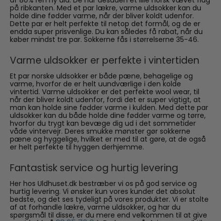
på ribkanten. Med et par lækre, varme uldsokker kan du
holde dine fødder varme, når der bliver koldt udenfor.
Dette par er helt perfekte til netop det formål, og de er
endda super prisvenlige. Du kan således få rabat, når du
køber mindst tre par. Sokkerne fås i størrelserne 35-46.
Varme uldsokker er perfekte i vintertiden
Et par norske uldsokker er både pæne, behagelige og
varme, hvorfor de er helt uundværlige i den kolde
vintertid. Varme uldsokker er det perfekte wool wear, til
når der bliver koldt udenfor, fordi det er super vigtigt, at
man kan holde sine fødder varme i kulden. Med dette par
uldsokker kan du både holde dine fødder varme og tørre,
hvorfor du trygt kan bevæge dig ud i det sommetider
våde vintervejr. Deres smukke mønster gør sokkerne
pæne og hyggelige, hvilket er med til at gøre, at de også
er helt perfekte til hyggen derhjemme.
Fantastisk service og hurtig levering
Her hos Uldhuset.dk bestræber vi os på god service og
hurtig levering. Vi ønsker kun vores kunder det absolut
bedste, og det ses tydeligt på vores produkter. Vi er stolte
af at forhandle lækre, varme uldsokker, og har du
spørgsmål til disse, er du mere end velkommen til at give