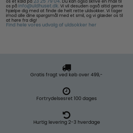
23 25 79 04
os et kald på
. Du kan også skrive en mail til
info@uldhuset.dk.
os på
Vi vil desuden også altid gerne
hjælpe dig med at finde de helt rette uldsokker. Vi tager
imod alle dine spørgsmål med et smil, og vi glæder os til
at høre fra dig!
Find hele vores udvalg af uldsokker her
Gratis fragt
ved køb over 499,-
Fortrydelsesret
100 dages
Hurtig levering
2-3 hverdage