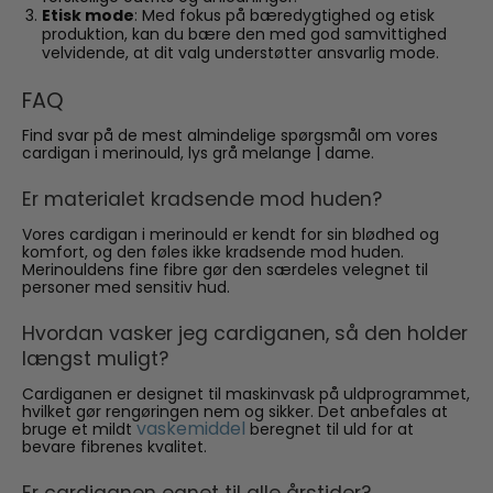
Etisk mode
: Med fokus på bæredygtighed og etisk
produktion, kan du bære den med god samvittighed
velvidende, at dit valg understøtter ansvarlig mode.
FAQ
Find svar på de mest almindelige spørgsmål om vores
cardigan i merinould, lys grå melange | dame.
Er materialet kradsende mod huden?
Vores cardigan i merinould er kendt for sin blødhed og
komfort, og den føles ikke kradsende mod huden.
Merinouldens fine fibre gør den særdeles velegnet til
personer med sensitiv hud.
Hvordan vasker jeg cardiganen, så den holder
længst muligt?
Cardiganen er designet til maskinvask på uldprogrammet,
hvilket gør rengøringen nem og sikker. Det anbefales at
vaskemiddel
bruge et mildt
beregnet til uld for at
bevare fibrenes kvalitet.