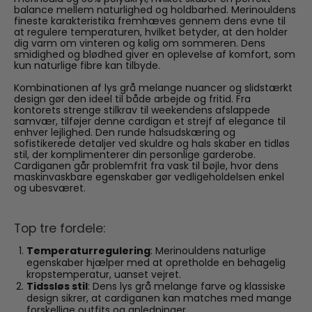
balance mellem naturlighed og holdbarhed. Merinouldens
fineste karakteristika fremhæves gennem dens evne til
at regulere temperaturen, hvilket betyder, at den holder
dig varm om vinteren og kølig om sommeren. Dens
smidighed og blødhed giver en oplevelse af komfort, som
kun naturlige fibre kan tilbyde.
Kombinationen af lys grå melange nuancer og slidstærkt
design gør den ideel til både arbejde og fritid. Fra
kontorets strenge stilkrav til weekendens afslappede
samvær, tilføjer denne cardigan et strejf af elegance til
enhver lejlighed. Den runde halsudskæring og
sofistikerede detaljer ved skuldre og hals skaber en tidløs
stil, der komplimenterer din personlige garderobe.
Cardiganen går problemfrit fra vask til bøjle, hvor dens
maskinvaskbare egenskaber gør vedligeholdelsen enkel
og ubesværet.
Top tre fordele:
Temperaturregulering
: Merinouldens naturlige
egenskaber hjælper med at opretholde en behagelig
kropstemperatur, uanset vejret.
Tidssløs stil
: Dens lys grå melange farve og klassiske
design sikrer, at cardiganen kan matches med mange
forskellige outfits og anledninger.