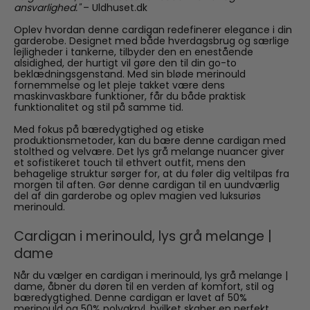
ansvarlighed."
– Uldhuset.dk
Oplev hvordan denne cardigan redefinerer elegance i din
garderobe. Designet med både hverdagsbrug og særlige
lejligheder i tankerne, tilbyder den en enestående
alsidighed, der hurtigt vil gøre den til din go-to
beklædningsgenstand. Med sin bløde merinould
fornemmelse og let pleje takket være dens
maskinvaskbare funktioner, får du både praktisk
funktionalitet og stil på samme tid.
Med fokus på bæredygtighed og etiske
produktionsmetoder, kan du bære denne cardigan med
stolthed og velvære. Det lys grå melange nuancer giver
et sofistikeret touch til ethvert outfit, mens den
behagelige struktur sørger for, at du føler dig veltilpas fra
morgen til aften. Gør denne cardigan til en uundværlig
del af din garderobe og oplev magien ved luksuriøs
merinould.
Cardigan i merinould, lys grå melange |
dame
Når du vælger en cardigan i merinould, lys grå melange |
dame, åbner du døren til en verden af komfort, stil og
bæredygtighed. Denne cardigan er lavet af 50%
merinould og 50% polyakryl, hvilket skaber en perfekt