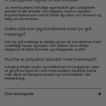
Er cardiganen egnet til alle årstider?
Ja, merinouldens naturlige egenskaber gør cardiganen
perfekt til alle årstider. Den hjælper med at regulere
kropstemperaturen ved at holde dig varm om vinteren og
kølig om sommeren.
Hvilke stile kan jeg kombinere med lys grå
melange?
Den lys grå melange er alsidig og kan let kombineres med
forskellige farver og styles. Den tidløse farve tilføjer
elegance til både formelle og afslappede outfits.
Hvorfor er polyakryl blandet med merinould?
Polyakryl tilføjer styrke og holdbarhed til cardiganen uden
at gå på kompromis med merinouldens blødhed. Dette
miks sikrer en længere levetid og formstabilitet i din
beklædning.
Størrelsesguide