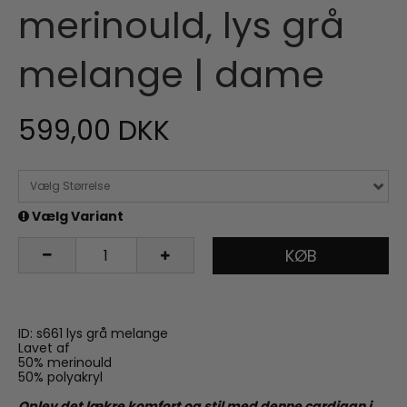
merinould, lys grå
melange | dame
599,00 DKK
Vælg Størrelse
Vælg Variant
KØB
ID: s661 lys grå melange
Lavet af
50% merinould
50% polyakryl
Oplev det lækre komfort og stil med denne cardigan i