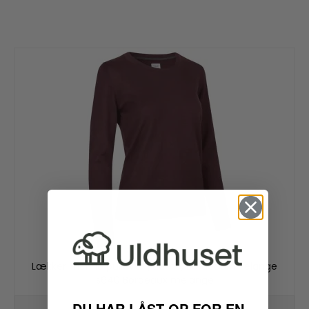
Lækker merino pullover | dame, Bordeaux melange
s640 Bordeaux melange
DU HAR LÅST OP FOR EN