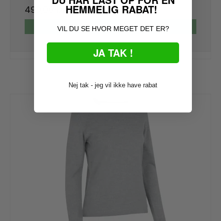
HEMMELIG RABAT!
499,00 DKK
VIS PRODUKT
VIL DU SE HVOR MEGET DET ER?
JA TAK !
Nej tak - jeg vil ikke have rabat