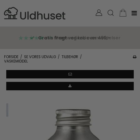
Gratis fragt
ved køb over 499,-
FORSIDE
/
SE VORES UDVALG
/
TILBEHØR
/
VASKEMIDDEL