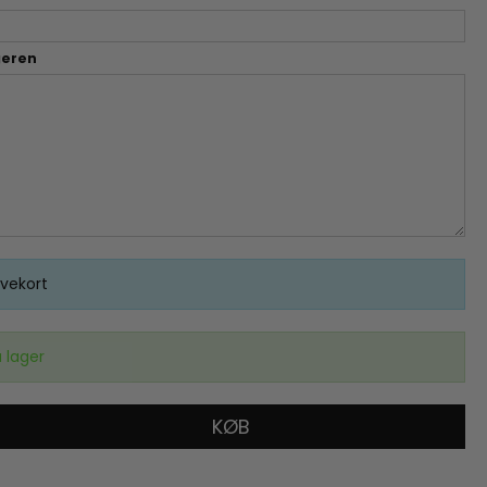
geren
vekort
 lager
KØB