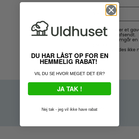
Beskrivelse
Når man køber et gav
med status afsendt.
På denne fremgår en 
gavekortet.
Der fremsendes ikke n
DU HAR LÅST OP FOR EN
HEMMELIG RABAT!
VIL DU SE HVOR MEGET DET ER?
JA TAK !
Fortrydelsesret
100 dages
Nej tak - jeg vil ikke have rabat