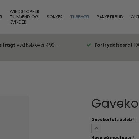
WINDSTOPPER
R
TIL MÆND OG
SOKKER
TILBEHØR
PAKKETILBUD
OUT
KVINDER
s fragt
ved køb over 499,-
Fortrydelsesret
10
Gaveko
Gavekortets beløb
*
Navn på modtager
*