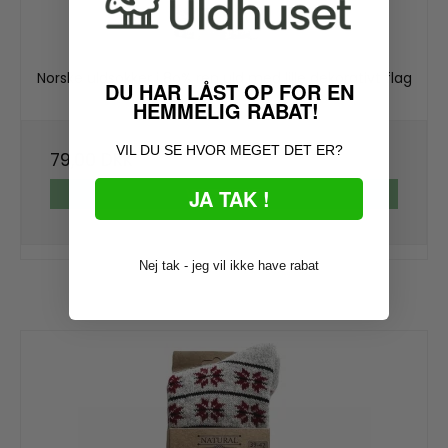
Norske uldsokker i 8o% ren uld med lille dekorativt flag
DU HAR LÅST OP FOR EN
11
HEMMELIG RABAT!
VIL DU SE HVOR MEGET DET ER?
79,00 DKK
JA TAK !
VIS PRODUKT
Nej tak - jeg vil ikke have rabat