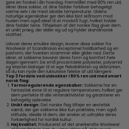
gøre en forskel i din hverdag. Fremstillet med 80% ren uld,
sikrer disse sokker, at dine fødder forbliver behageligt
varme selv i de mest iskolde temperaturer. Uldens
naturlige egenskaber gør den ikke blot skånsom mod
huden men også ideel til at modstå fugt, hvilket holder
dine fødder tørre. Tilføjelsen af det norske flag giver dem
et unikt præg, der skiller sig ud og hylder skandinavisk
stolthet.
Udover deres smukke design, leverer disse sokker fra
Woolwear of Scandinavia exceptionel holdbarhed og en
pasform, der hverken strammer eller glider ned. Dette
sikrer, at sokkerne bevarer deres form og komfort hele
dagen igennem. De små procentdele polyester, polyamid
og elastan bidrager til at øge fleksibiliteten og slidstyrken,
så du kan nyde den luksuriøse følelse af uld længere.
Top 3 fordele ved uldsokker i 80% ren uld med smart
norsk flag:
Termoregulerende egenskaber:
Sokkerne har en
fantastisk evne til at regulere temperaturen, hvilket gør
dem perfekte til alle vinteraktiviteter og garanterer en
behagelig oplevelse.
Unikt design:
Det norske flag tilføjer en æstetisk
værdi, der gør sokkerne ikke kun praktiske, men også
stilfulde, ideelle til dem, der ønsker at udtrykke deres
forkærlighed for nordisk kultur.
Høj kvalitet:
Produceret af det anerkendte Woolwear