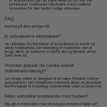
of Scandinavia, kan du være sikker på, at hver sok
kombinerer traditionelt håndværk med moderne
innovation for den bedst mulige oplevelse.
FAQ
Klarhed på dine spørgsmål.
Er uldsokkerne slidstærke?
Ja, uldsokker fra Woolwear of Scandinavia er kendt for
deres holdbarhed. Den blanding af materialer, der er
brugt, sikrer, at sokkerne modstår slid og bevarer deres
form over tid.
Hvordan passer de norske sokker
størrelsesmæssigt?
De norske sokker er designet til at være fleksible med en
god pasform. Det strækbare materiale sikrer, at de passer
komfortabelt til forskellige fodstørrelser uden at stramme.
Føles uldsokker kradsende mod huden?
Nej, de er fremstillet med en høj procentdel af blød, ren