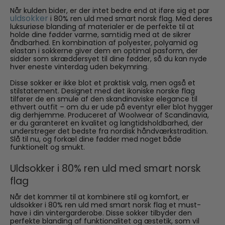
Når kulden bider, er der intet bedre end at iføre sig et par
uldsokker
i 80% ren uld med smart norsk flag. Med deres
luksuriøse blanding af materialer er de perfekte til at
holde dine fødder varme, samtidig med at de sikrer
åndbarhed. En kombination af polyester, polyamid og
elastan i sokkerne giver dem en optimal pasform, der
sidder som skræddersyet til dine fødder, så du kan nyde
hver eneste vinterdag uden bekymring.
Disse sokker er ikke blot et praktisk valg, men også et
stilstatement. Designet med det ikoniske norske flag
tilfører de en smule af den skandinaviske elegance til
ethvert outfit – om du er ude på eventyr eller blot hygger
dig derhjemme. Produceret af Woolwear of Scandinavia,
er du garanteret en kvalitet og langtidsholdbarhed, der
understreger det bedste fra nordisk håndværkstradition.
Slå til nu, og forkæl dine fødder med noget både
funktionelt og smukt.
Uldsokker i 80% ren uld med smart norsk
flag
Når det kommer til at kombinere stil og komfort, er
uldsokker i 80% ren uld med smart norsk flag et must-
have i din vintergarderobe. Disse sokker tilbyder den
perfekte blanding af funktionalitet og æstetik, som vil