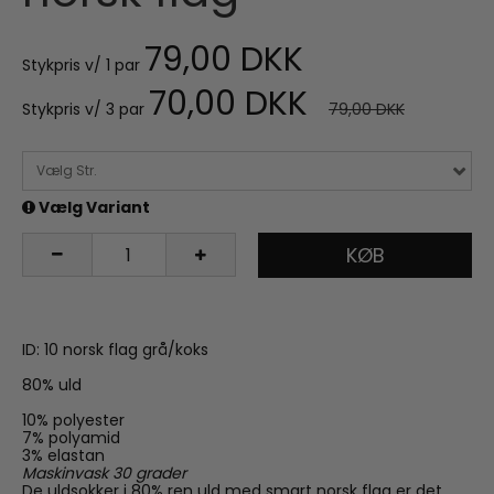
79,00 DKK
Stykpris v/ 1 par
70,00 DKK
Stykpris v/ 3 par
79,00 DKK
Vælg Str.
Vælg Variant
KØB
ID: 10 norsk flag grå/koks
80% uld
10% polyester
7% polyamid
3% elastan
Maskinvask 30 grader
De uldsokker i 80% ren uld med smart norsk flag er det