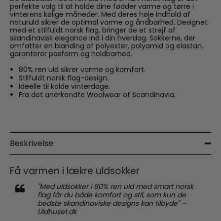
perfekte valg til at holde dine fødder varme og tørre i
vinterens kølige måneder. Med deres høje indhold af
naturuld sikrer de optimal varme og åndbarhed. Designet
med et stilfuldt norsk flag, bringer de et strejf af
skandinavisk elegance ind i din hverdag. Sokkerne, der
omfatter en blanding af polyester, polyamid og elastan,
garanterer pasform og holdbarhed.
80% ren uld sikrer varme og komfort.
Stilfuldt norsk flag-design.
Ideelle til kolde vinterdage.
Fra det anerkendte Woolwear of Scandinavia.
Beskrivelse
Få varmen i lækre uldsokker
"Med uldsokker i 80% ren uld med smart norsk
flag får du både komfort og stil, som kun de
bedste skandinaviske designs kan tilbyde" –
Uldhuset.dk