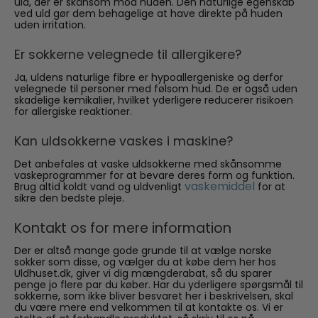
uld, der er skånsom mod huden. Den naturlige egenskab
ved uld gør dem behagelige at have direkte på huden
uden irritation.
Er sokkerne velegnede til allergikere?
Ja, uldens naturlige fibre er hypoallergeniske og derfor
velegnede til personer med følsom hud. De er også uden
skadelige kemikalier, hvilket yderligere reducerer risikoen
for allergiske reaktioner.
Kan uldsokkerne vaskes i maskine?
Det anbefales at vaske uldsokkerne med skånsomme
vaskeprogrammer for at bevare deres form og funktion.
vaskemiddel
Brug altid koldt vand og uldvenligt
for at
sikre den bedste pleje.
Kontakt os for mere information
Der er altså mange gode grunde til at vælge norske
sokker som disse, og vælger du at købe dem her hos
Uldhuset.dk, giver vi dig mængderabat, så du sparer
penge jo flere par du køber. Har du yderligere spørgsmål til
sokkerne, som ikke bliver besvaret her i beskrivelsen, skal
du være mere end velkommen til at kontakte os. Vi er