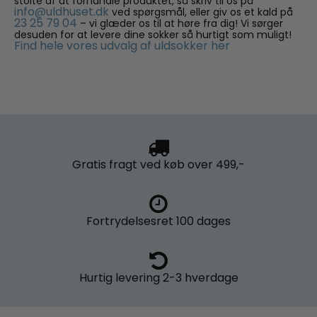
stolte af at forhandle produktet, så skriv til os på
info@uldhuset.dk
ved spørgsmål, eller giv os et kald på
23 25 79 04
– vi glæder os til at høre fra dig! Vi sørger
desuden for at levere dine sokker så hurtigt som muligt!
Find hele vores udvalg af uldsokker her
Gratis fragt
ved køb over 499,-
Fortrydelsesret
100 dages
Hurtig levering
2-3 hverdage