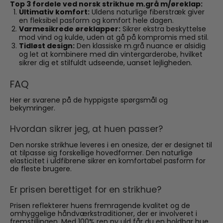
Top 3 fordele ved norsk strikhue m.grå m/øreklap:
Ultimativ komfort:
Uldens naturlige fiberstræk giver
en fleksibel pasform og komfort hele dagen.
Varmesikrede øreklapper:
Sikrer ekstra beskyttelse
mod vind og kulde, uden at gå på kompromis med stil.
Tidløst design:
Den klassiske m.grå nuance er alsidig
og let at kombinere med din vintergarderobe, hvilket
sikrer dig et stilfuldt udseende, uanset lejligheden.
FAQ
Her er svarene på de hyppigste spørgsmål og
bekymringer.
Hvordan sikrer jeg, at huen passer?
Den norske strikhue leveres i en onesize, der er designet til
at tilpasse sig forskellige hovedformer. Den naturlige
elasticitet i uldfibrene sikrer en komfortabel pasform for
de fleste brugere.
Er prisen berettiget for en strikhue?
Prisen reflekterer huens fremragende kvalitet og de
omhyggelige håndværkstraditioner, der er involveret i
fremstillingen. Med 100% ren ny uld får du en holdbar hue,