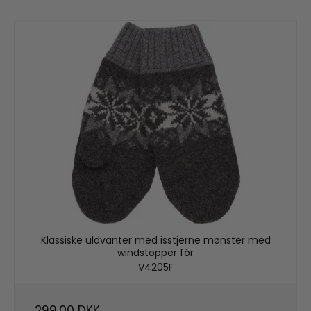
Klassiske uldvanter med isstjerne mønster med
windstopper fór
V4205F
299,00 DKK