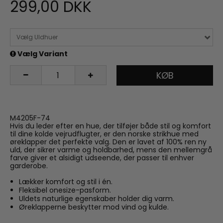
299,00 DKK
Vælg Uldhuer
Vælg Variant
KØB
M4205F-74
Hvis du leder efter en hue, der tilføjer både stil og komfort
til dine kolde vejrudflugter, er den norske strikhue med
øreklapper det perfekte valg. Den er lavet af 100% ren ny
uld, der sikrer varme og holdbarhed, mens den mellemgrå
farve giver et alsidigt udseende, der passer til enhver
garderobe.
Lækker komfort og stil i én.
Fleksibel onesize-pasform.
Uldets naturlige egenskaber holder dig varm.
Øreklapperne beskytter mod vind og kulde.