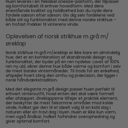
Huen leveres i en fleksibel onesize-pasform, der tilpasser
sig komfortabelt til enhver hovedform. Med dens
enestående kvalitet og holdbarhed kan du nyde dens
fordele sæson efter sæson. Giv dig selv fordelene ved
både stil og funktionalitet med denne norske strikhue –
en trofast makker til vinterens vinde.
Oplevelsen af norsk strikhue m.grå m/
øreklap
Norsk strikhue m.grå m/øreklap er ikke bare en almindelig
hue; det er en kombination af skandinavisk design og
funktionalitet, der byder på en ren nydelse. Lavet af 100%
ren ny uld, sikrer denne hue både varme og komfort i selv
de mest barske vintermåneder. Til trods for sin enkelhed,
afspejler hvert sting den omhu og præcision, der ligger i
norsk håndværkstradition.
Med det elegante m.grå design passer huen perfekt til
ethvert vinteroutfit, hvad enten det skal være formelt
eller afslappet. Øreklapperne tilføjer et praktisk element,
der beskytter de mest følsomme områder mod kolde
vinde, hvilket gør den til et ideelt valg til en kold dag i
naturen eller en travl dag i byen. Huen er ikke kun varm,
men også åndbar, hvilket forhindrer overophedning og
giver optimal komfort.