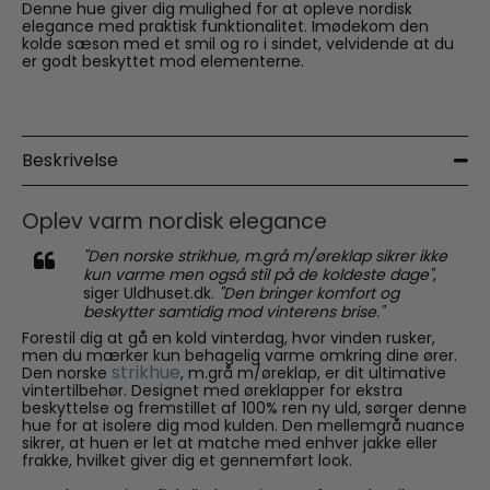
Denne hue giver dig mulighed for at opleve nordisk
elegance med praktisk funktionalitet. Imødekom den
kolde sæson med et smil og ro i sindet, velvidende at du
er godt beskyttet mod elementerne.
Beskrivelse
Oplev varm nordisk elegance
"Den norske strikhue, m.grå m/øreklap sikrer ikke
kun varme men også stil på de koldeste dage"
,
siger Uldhuset.dk.
"Den bringer komfort og
beskytter samtidig mod vinterens brise."
Forestil dig at gå en kold vinterdag, hvor vinden rusker,
men du mærker kun behagelig varme omkring dine ører.
strikhue
Den norske
, m.grå m/øreklap, er dit ultimative
vintertilbehør. Designet med øreklapper for ekstra
beskyttelse og fremstillet af 100% ren ny uld, sørger denne
hue for at isolere dig mod kulden. Den mellemgrå nuance
sikrer, at huen er let at matche med enhver jakke eller
frakke, hvilket giver dig et gennemført look.