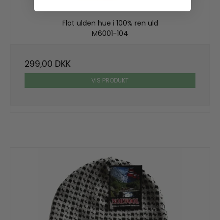
Flot ulden hue i 100% ren uld
M6001-104
299,00 DKK
VIS PRODUKT