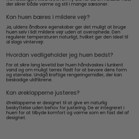
der sikrer både varme og stil i mange sæsoner.
Kan huen bæres i mildere vejr?
Ja, uldens åndbare egenskaber gør det muligt at bruge
huen selv i lidt mildere vejr uden at overophede. Den
regulerer temperaturen naturligt, hvilket gør den ideel til
al slags vintervejr.
Hvordan vedligeholder jeg huen bedst?
For at sikre lang levetid bør huen håndvaskes i lunkent
vand og om muligt tørres fladt for at bevare dens form
og størrelse. Undgå kraftige rengøringsmidler, der kan
beskadige uldfibrene.
Kan øreklapperne justeres?
Øreklapperne er designet til at give en naturlig
beskyttelse uden behov for justering. De er integreret i
huen for at tilbyde komfort og varme som en fast del af
designet.