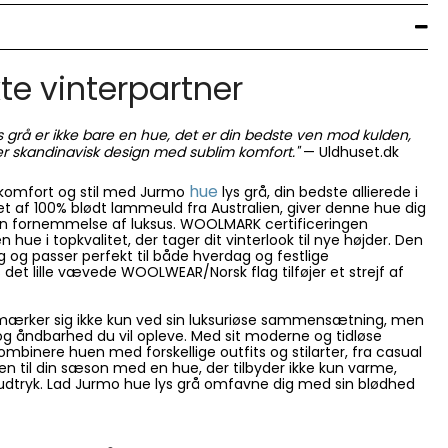
te vinterpartner
 grå er ikke bare en hue, det er din bedste ven mod kulden,
r skandinavisk design med sublim komfort."
— Uldhuset.dk
hue
 komfort og stil med Jurmo
lys grå, din bedste allierede i
t af 100% blødt lammeuld fra Australien, giver denne hue dig
n fornemmelse af luksus. WOOLMARK certificeringen
n hue i topkvalitet, der tager dit vinterlook til nye højder. Den
dig og passer perfekt til både hverdag og festlige
et lille vævede WOOLWEAR/Norsk flag tilføjer et strejf af
mærker sig ikke kun ved sin luksuriøse sammensætning, men
g åndbarhed du vil opleve. Med sit moderne og tidløse
mbinere huen med forskellige outfits og stilarter, fra casual
eren til din sæson med en hue, der tilbyder ikke kun varme,
 udtryk. Lad Jurmo hue lys grå omfavne dig med sin blødhed