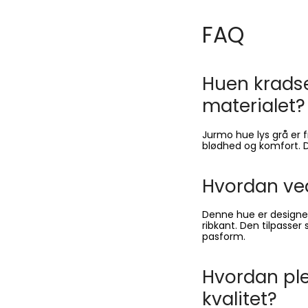
FAQ
Huen krads
materialet?
Jurmo hue lys grå er f
blødhed og komfort. De
Hvordan ved
Denne hue er designet 
ribkant. Den tilpasser
pasform.
Hvordan ple
DU HAR LÅST OP FOR EN
kvalitet?
HEMMELIG RABAT!