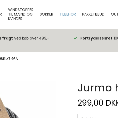
WINDSTOPPER
R
TIL MÆND OG
SOKKER
TILBEHØR
PAKKETILBUD
OUT
KVINDER
s fragt
ved køb over 499,-
Fortrydelsesret
10
HUE LYS GRÅ
Jurmo h
299,00 DK