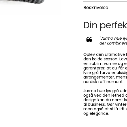
Beskrivelse
Din perfek
"Jurmo hue lys
der kombinere
Oplev den ultimative
den kolde sæson. Lave
en sublim varme og e
garanterer, at du får e
lyse grå farve er alsi
arrangementer, mens d
nordisk raffinement.
Jurmo hue lys grå ud
også ved den lethed o
design kan du nemt ko
til business. Gør vint
men også et stilfuldt
og elegance.