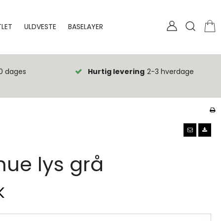
LET
ULDVESTE
BASELAYER
0 dages
Hurtig levering
2-3 hverdage
ue lys grå
K