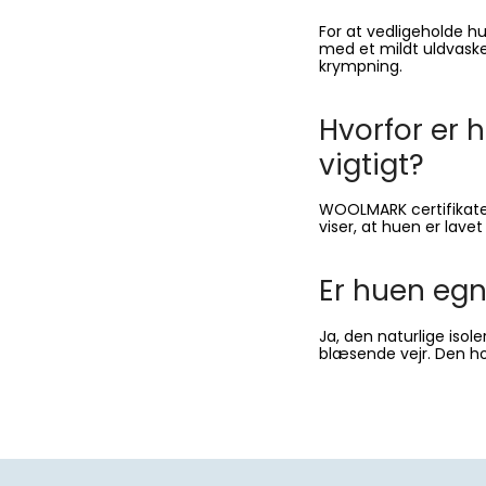
For at vedligeholde h
VIL DU SE HVOR MEGET DET ER?
med et mildt uldvaske
krympning.
JA TAK !
Hvorfor er 
vigtigt?
Nej tak - jeg vil ikke have rabat
WOOLMARK certifikatet
viser, at huen er lavet
Er huen egn
Ja, den naturlige isol
blæsende vejr. Den ho