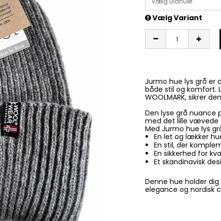
Vælg Uldhuer
Vælg Variant
Jurmo hue lys grå er d
både stil og komfort. 
WOOLMARK, sikrer den
Den lyse grå nuance p
med det lille vævede 
Med Jurmo hue lys grå
En let og lækker hu
En stil, der komple
En sikkerhed for k
Et skandinavisk des
Denne hue holder dig
elegance og nordisk 