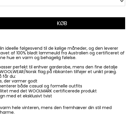
KØB
in ideelle følgesvend til de kølige måneder, og den leverer
Lavet af 100% blødt lammeuld fra Australien og certificeret af
ne hue en varm og behagelig følelse.
asser perfekt til enhver garderobe, mens den fine detalje
WOOLWEAR/Norsk flag på ribkanten tilføjer et unikt præg.
 får du:
e, der varmer godt
menterer både casual og formelle outfits
valitet med det WOOLMARK certificerede produkt
ign med et eksklusivt tvist
 varm hele vinteren, mens den fremhæver din stil med
charme.