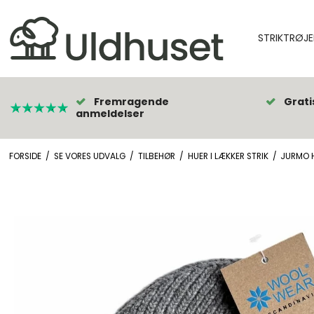
STRIKTRØJE
Fremragende
Grati
anmeldelser
FORSIDE
/
SE VORES UDVALG
/
TILBEHØR
/
HUER I LÆKKER STRIK
/
JURMO 