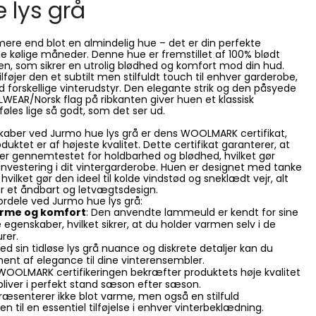
 lys grå
mere end blot en almindelig hue – det er din perfekte
 kølige måneder. Denne hue er fremstillet af 100% blødt
en, som sikrer en utrolig blødhed og komfort mod din hud.
ilføjer den et subtilt men stilfuldt touch til enhver garderobe,
orskellige vinterudstyr. Den elegante strik og den påsyede
LWEAR/Norsk flag på ribkanten giver huen et klassisk
føles lige så godt, som det ser ud.
kaber ved Jurmo hue lys grå er dens WOOLMARK certifikat,
uktet er af højeste kvalitet. Dette certifikat garanterer, at
r er gennemtestet for holdbarhed og blødhed, hvilket gør
 investering i dit vintergarderobe. Huen er designet med tanke
hvilket gør den ideel til kolde vindstød og sneklædt vejr, alt
r et åndbart og letvægtsdesign.
fordele ved Jurmo hue lys grå:
arme og komfort
: Den anvendte lammeuld er kendt for sine
 egenskaber, hvilket sikrer, at du holder varmen selv i de
rer.
Med sin tidløse lys grå nuance og diskrete detaljer kan du
ment af elegance til dine vinterensembler.
 WOOLMARK certifikeringen bekræfter produktets høje kvalitet
rbliver i perfekt stand sæson efter sæson.
ræsenterer ikke blot varme, men også en stilfuld
en til en essentiel tilføjelse i enhver vinterbeklædning.