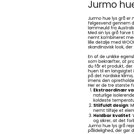
Jurmo hue
Jurmo hue lys grå er 
følgesvend gennem de
lammeuld fra Australi
Med sin lys grå farve t
nemt kombineret med f
lille detalje med WOO
skandinavisk look, der 
En af de unikke egens
som bekræfter, at prod
du får et produkt, de
huen til en langsigtet
på det nordiske klima, 
imens den opretholde
Her er de tre største 
Ekstraordinær v
naturlige isolerende
koldeste temperatu
Stilfuldt design
: 
nemt tilføje et ele
Holdbar kvalitet
:
og sikrer, at det fo
Jurmo hue lys grå rep
pålidelighed, der gør d