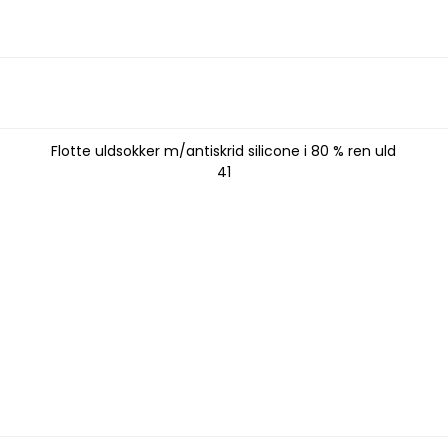
VIL DU SE HVOR MEGET DET ER?
JA TAK !
Nej tak - jeg vil ikke have rabat
Flotte uldsokker m/antiskrid silicone i 80 % ren uld
41