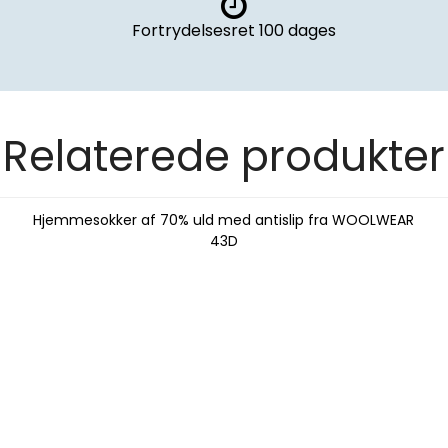
Fortrydelsesret
100 dages
Relaterede produkter
Hjemmesokker af 70% uld med antislip fra WOOLWEAR
43D
DU HAR LÅST OP FOR EN
HEMMELIG RABAT!