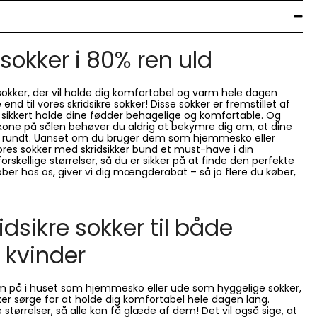
 sokker i 80% ren uld
sokker, der vil holde dig komfortabel og varm hele dagen
end til vores skridsikre sokker! Disse sokker er fremstillet af
t sikkert holde dine fødder behagelige og komfortable. Og
ikone på sålen behøver du aldrig at bekymre dig om, at dine
der rundt. Uanset om du bruger dem som hjemmesko eller
vores sokker med skridsikker bund et must-have i din
forskellige størrelser, så du er sikker på at finde den perfekte
ber hos os, giver vi dig mængderabat – så jo flere du køber,
idsikre sokker til både
kvinder
 på i huset som hjemmesko eller ude som hyggelige sokker,
okker sørge for at holde dig komfortabel hele dagen lang.
 størrelser, så alle kan få glæde af dem! Det vil også sige, at