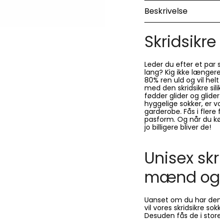
Beskrivelse
Skridsikre
Leder du efter et par 
lang? Kig ikke længere 
80% ren uld og vil hel
med den skridsikre sil
fødder glider og gli
hyggelige sokker, er 
garderobe. Fås i flere 
pasform. Og når du kø
jo billigere bliver de!
Unisex skr
mænd og 
Uanset om du har dem
vil vores skridsikre s
Desuden fås de i store