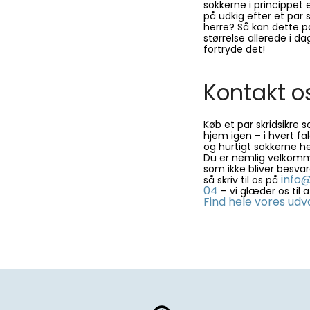
sokkerne i princippet
på udkig efter et par sk
herre? Så kan dette pa
størrelse allerede i da
fortryde det!
Kontakt o
Køb et par skridsikre s
hjem igen – i hvert fa
og hurtigt sokkerne he
Du er nemlig velkommen
som ikke bliver besvare
info@
så skriv til os på
04
– vi glæder os til a
Find hele vores udva