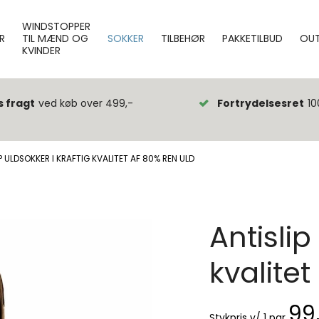
WINDSTOPPER
R
TIL MÆND OG
SOKKER
TILBEHØR
PAKKETILBUD
OUT
KVINDER
s fragt
ved køb over 499,-
Fortrydelsesret
10
P ULDSOKKER I KRAFTIG KVALITET AF 80% REN ULD
Antislip
kvalitet
99
Stykpris v/ 1 par