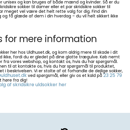
 er unisex og kan bruges af både mænd og kvinder. Så er du
ridsikre sokker til damer eller et par skridsikre sokker til
r meget vel være det helt rette valg for dig. Find din
g og få glæde af dem i din hverdag – du vil helt sikkert ikke
s for mere information
okker her hos Uldhuset.dk, og kom aldrig mere til skade i dit
ld ikke, fordi du er gledet på dine glatte trægulve. Køb nemt
r fra vores webshop, og kontakt os, hvis du har spørgsmål.
 til at kontakte os, hvis du har spørgsmål til produktet,
t i beskrivelsen. Vi er stolte af at forhandle de dejlige sokker,
uldhuset.dk
23 25 79
ved spørgsmål, eller giv os et kald på
t høre fra dig!
lg af skridsikre uldsokker her