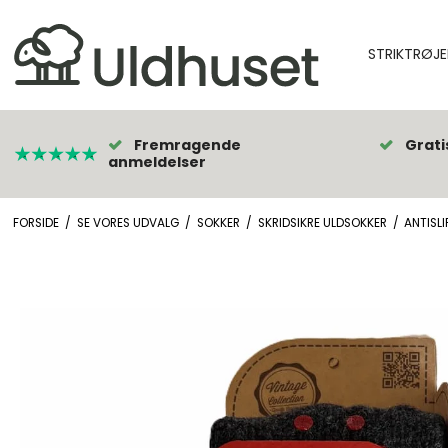
STRIKTRØJE
Fremragende
Grati
anmeldelser
FORSIDE
/
SE VORES UDVALG
/
SOKKER
/
SKRIDSIKRE ULDSOKKER
/
ANTISLI