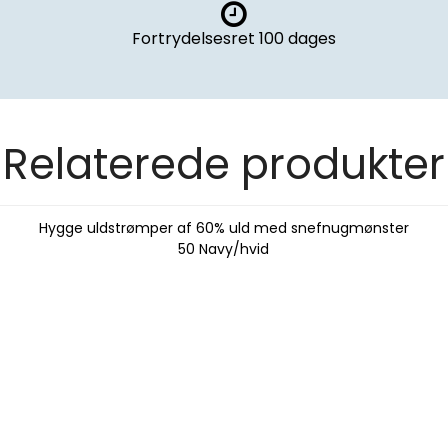
Fortrydelsesret
100 dages
Relaterede produkter
Hygge uldstrømper af 60% uld med snefnugmønster
50 Navy/hvid
DU HAR LÅST OP FOR EN
HEMMELIG RABAT!