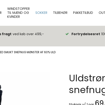
WINDSTOPPER
R
TIL MÆND OG
SOKKER
TILBEHØR
PAKKETILBUD
OUT
KVINDER
s fragt
ved køb over 499,-
Fortrydelsesret
10
ED SMUKT SNEFNUG MØNSTER AF 60% ULD
Uldstr
snefnug
69
Stykpris v/ 1 par