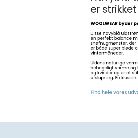
er strikke
WOOLWEAR byder på 
Disse navyblå uldstrø
en perfekt balance me
snefnugmønster, der ti
er både super bløde o
vintermåneder.
Uldens naturlige varme
behageligt varme og 
og kvinder og er et st
afslapning. En klassis
Find hele vores udv