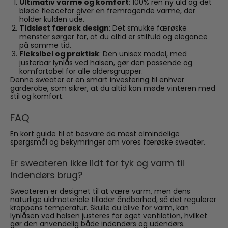
Ultimativ varme og komfort
: 100% ren ny uld og det
bløde fleecefor giver en fremragende varme, der
holder kulden ude.
Tidsløst færøsk design
: Det smukke færøske
mønster sørger for, at du altid er stilfuld og elegance
på samme tid.
Fleksibel og praktisk
: Den unisex model, med
justerbar lynlås ved halsen, gør den passende og
komfortabel for alle aldersgrupper.
Denne sweater er en smart investering til enhver
garderobe, som sikrer, at du altid kan møde vinteren med
stil og komfort.
FAQ
En kort guide til at besvare de mest almindelige
spørgsmål og bekymringer om vores færøske sweater.
Er sweateren ikke lidt for tyk og varm til
indendørs brug?
Sweateren er designet til at være varm, men dens
naturlige uldmateriale tillader åndbarhed, så det regulerer
kroppens temperatur. Skulle du blive for varm, kan
lynlåsen ved halsen justeres for øget ventilation, hvilket
gør den anvendelig både indendørs og udendørs.