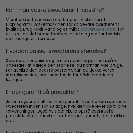
Kan man vaske sweateren i maskine?
Vi anbefaler håndvask eller brug af et skånsomt
uldprogram i vaskemaskinen for at bevare sweaterens
uldvaskemiddel
kvalitet. Brug koldt vand og et mildt
for
at sikre, at uldfibrene forbliver intakte og ser fantastiske
ud i mange år fremover.
Hvordan passer sweaterens størrelse?
Sweateren er unisex og har en generøs pasform, så vi
anbefaler at vælge den størrelse, du normalt ville bruge.
For at sikre den bedste pasform, kan du tjekke vores
størrelsesguide, der tager højde for både bredde og
længde.
Er der garanti på produktet?
Ja, vi tilbyder en tilfredshedsgaranti, hvor du kan returnere
sweateren inden for 30 dage, hvis den ikke lever op til dine
forventninger. Også hvis der skulle opstå eventuelle
produktionsfejl, har vi en omfattende garanti, der dækker
det.