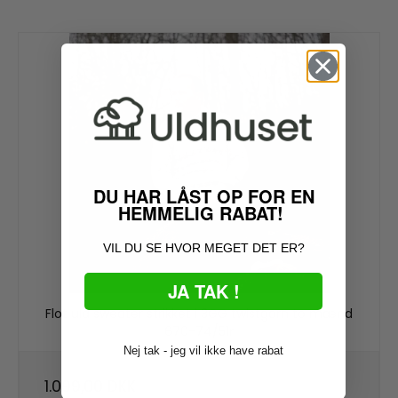
DU HAR LÅST OP FOR EN
HEMMELIG RABAT!
VIL DU SE HVOR MEGET DET ER?
JA TAK !
Flot uld sweater strikket i 3GG twistgarn to mænd
670-74/51r
Nej tak - jeg vil ikke have rabat
1.099,00 DKK