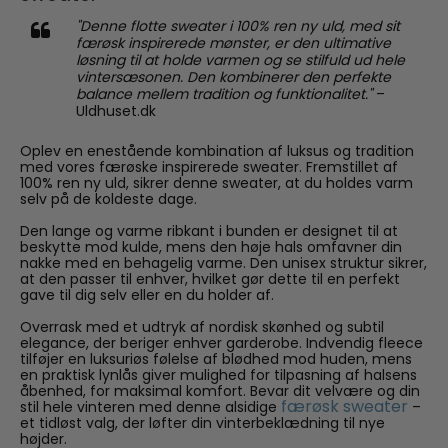
"Denne flotte sweater i 100% ren ny uld, med sit
færøsk inspirerede mønster, er den ultimative
løsning til at holde varmen og se stilfuld ud hele
vintersæsonen. Den kombinerer den perfekte
balance mellem tradition og funktionalitet."
–
Uldhuset.dk
Oplev en enestående kombination af luksus og tradition
med vores færøske inspirerede sweater. Fremstillet af
100% ren ny uld, sikrer denne sweater, at du holdes varm
selv på de koldeste dage.
Den lange og varme ribkant i bunden er designet til at
beskytte mod kulde, mens den høje hals omfavner din
nakke med en behagelig varme. Den unisex struktur sikrer,
at den passer til enhver, hvilket gør dette til en perfekt
gave til dig selv eller en du holder af.
Overrask med et udtryk af nordisk skønhed og subtil
elegance, der beriger enhver garderobe. Indvendig fleece
tilføjer en luksuriøs følelse af blødhed mod huden, mens
en praktisk lynlås giver mulighed for tilpasning af halsens
åbenhed, for maksimal komfort. Bevar dit velvære og din
færøsk sweater
stil hele vinteren med denne alsidige
–
et tidløst valg, der løfter din vinterbeklædning til nye
højder.