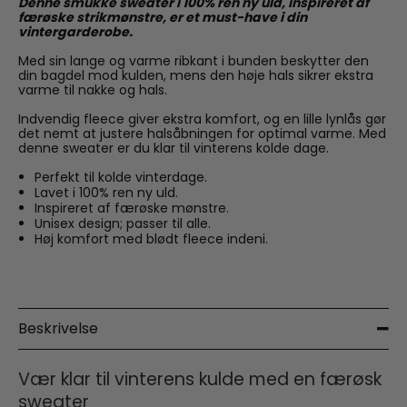
Denne smukke sweater i 100% ren ny uld, inspireret af
færøske strikmønstre, er et must-have i din
vintergarderobe.
Med sin lange og varme ribkant i bunden beskytter den
din bagdel mod kulden, mens den høje hals sikrer ekstra
varme til nakke og hals.
Indvendig fleece giver ekstra komfort, og en lille lynlås gør
det nemt at justere halsåbningen for optimal varme. Med
denne sweater er du klar til vinterens kolde dage.
Perfekt til kolde vinterdage.
Lavet i 100% ren ny uld.
Inspireret af færøske mønstre.
Unisex design; passer til alle.
Høj komfort med blødt fleece indeni.
Beskrivelse
Vær klar til vinterens kulde med en færøsk
sweater