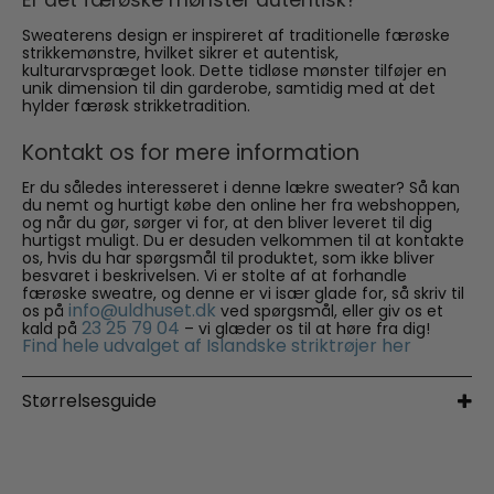
Er det færøske mønster autentisk?
Sweaterens design er inspireret af traditionelle færøske
strikkemønstre, hvilket sikrer et autentisk,
kulturarvspræget look. Dette tidløse mønster tilføjer en
unik dimension til din garderobe, samtidig med at det
hylder færøsk strikketradition.
Kontakt os for mere information
Er du således interesseret i denne lækre sweater? Så kan
du nemt og hurtigt købe den online her fra webshoppen,
og når du gør, sørger vi for, at den bliver leveret til dig
hurtigst muligt. Du er desuden velkommen til at kontakte
os, hvis du har spørgsmål til produktet, som ikke bliver
besvaret i beskrivelsen. Vi er stolte af at forhandle
færøske sweatre, og denne er vi især glade for, så skriv til
info@uldhuset.dk
os på
ved spørgsmål, eller giv os et
23 25 79 04
kald på
– vi glæder os til at høre fra dig!
Find hele udvalget af Islandske striktrøjer her
Størrelsesguide