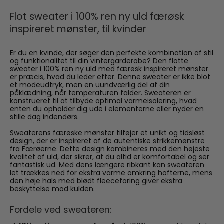
Flot sweater i 100% ren ny uld færøsk
inspireret mønster, til kvinder
Er du en kvinde, der søger den perfekte kombination af stil
og funktionalitet til din vintergarderobe? Den flotte
sweater i 100% ren ny uld med færøsk inspireret mønster
er præcis, hvad du leder efter. Denne sweater er ikke blot
et modeudtryk, men en uundværlig del af din
påklædning, når temperaturen falder. Sweateren er
konstrueret til at tilbyde optimal varmeisolering, hvad
enten du opholder dig ude i elementerne eller nyder en
stille dag indendørs.
Sweaterens færøske mønster tilføjer et unikt og tidsløst
design, der er inspireret af de autentiske strikkemønstre
fra Færøerne. Dette design kombineres med den højeste
kvalitet af uld, der sikrer, at du altid er komfortabel og ser
fantastisk ud. Med dens længere ribkant kan sweateren
let trækkes ned for ekstra varme omkring hofterne, mens
den høje hals med blødt fleeceforing giver ekstra
beskyttelse mod kulden.
Fordele ved sweateren: