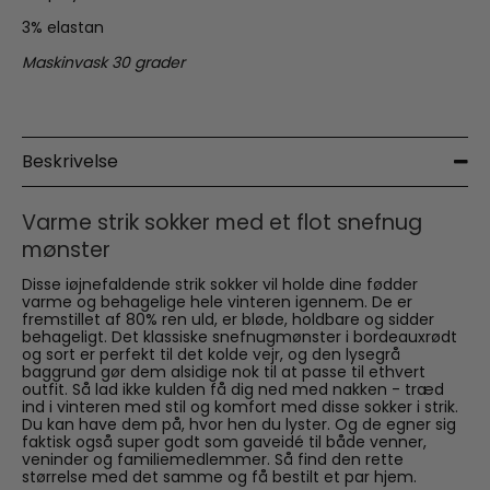
3% elastan
Maskinvask 30 grader
Beskrivelse
Varme strik sokker med et flot snefnug
mønster
Disse iøjnefaldende strik sokker vil holde dine fødder
varme og behagelige hele vinteren igennem. De er
fremstillet af 80% ren uld, er bløde, holdbare og sidder
behageligt. Det klassiske snefnugmønster i bordeauxrødt
og sort er perfekt til det kolde vejr, og den lysegrå
baggrund gør dem alsidige nok til at passe til ethvert
outfit. Så lad ikke kulden få dig ned med nakken - træd
ind i vinteren med stil og komfort med disse sokker i strik.
Du kan have dem på, hvor hen du lyster. Og de egner sig
faktisk også super godt som gaveidé til både venner,
veninder og familiemedlemmer. Så find den rette
størrelse med det samme og få bestilt et par hjem.