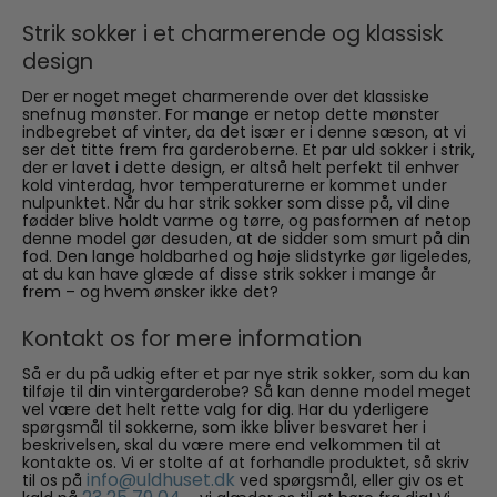
Strik sokker i et charmerende og klassisk
design
Der er noget meget charmerende over det klassiske
snefnug mønster. For mange er netop dette mønster
indbegrebet af vinter, da det især er i denne sæson, at vi
ser det titte frem fra garderoberne. Et par uld sokker i strik,
der er lavet i dette design, er altså helt perfekt til enhver
kold vinterdag, hvor temperaturerne er kommet under
nulpunktet. Når du har strik sokker som disse på, vil dine
fødder blive holdt varme og tørre, og pasformen af netop
denne model gør desuden, at de sidder som smurt på din
fod. Den lange holdbarhed og høje slidstyrke gør ligeledes,
at du kan have glæde af disse strik sokker i mange år
frem – og hvem ønsker ikke det?
Kontakt os for mere information
Så er du på udkig efter et par nye strik sokker, som du kan
tilføje til din vintergarderobe? Så kan denne model meget
vel være det helt rette valg for dig. Har du yderligere
spørgsmål til sokkerne, som ikke bliver besvaret her i
beskrivelsen, skal du være mere end velkommen til at
kontakte os. Vi er stolte af at forhandle produktet, så skriv
info@uldhuset.dk
til os på
ved spørgsmål, eller giv os et