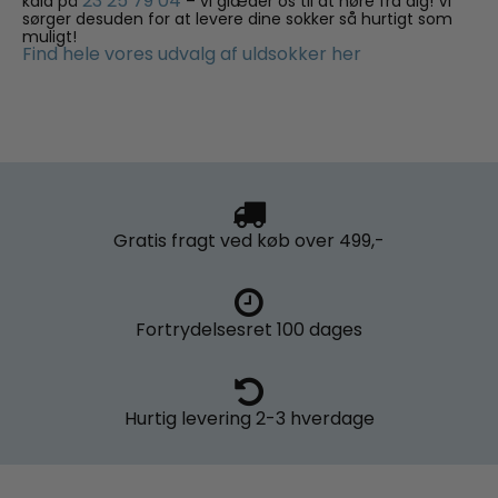
23 25 79 04
kald på
– vi glæder os til at høre fra dig! Vi
sørger desuden for at levere dine sokker så hurtigt som
muligt!
Find hele vores udvalg af uldsokker her
Gratis fragt
ved køb over 499,-
Fortrydelsesret
100 dages
Hurtig levering
2-3 hverdage