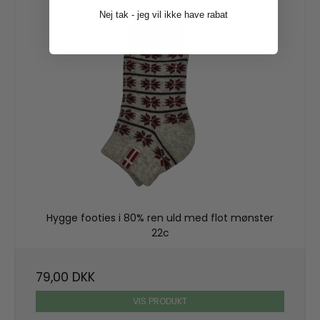
Nej tak - jeg vil ikke have rabat
Hygge footies i 80% ren uld med flot mønster
22c
79,00 DKK
VIS PRODUKT