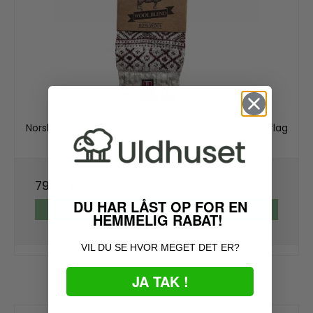
Norske uldsokker i 8o% ren uld med lille dekorativt flag
11
79,00 DKK
DU HAR LÅST OP FOR EN
VIS PRODUKT
HEMMELIG RABAT!
VIL DU SE HVOR MEGET DET ER?
JA TAK !