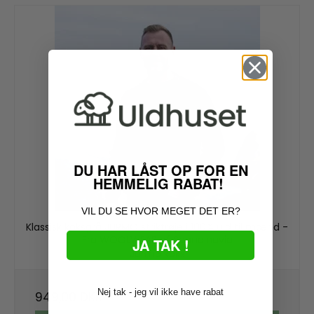
DU HAR LÅST OP FOR EN
HEMMELIG RABAT!
VIL DU SE HVOR MEGET DET ER?
Klassisk koksgrå JURMO striktrøje i 100% uld til mænd -
Fra WOOLWEAR of Scandinavia
JA TAK !
Jurmo koks
Nej tak - jeg vil ikke have rabat
949,00 DKK