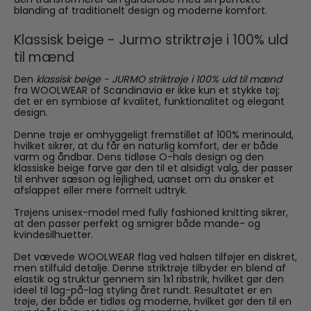
blanding af traditionelt design og moderne komfort.
Klassisk beige - Jurmo striktrøje i 100% uld
til mænd
Den
klassisk beige - JURMO striktrøje i 100% uld til mænd
fra WOOLWEAR of Scandinavia er ikke kun et stykke tøj;
det er en symbiose af kvalitet, funktionalitet og elegant
design.
Denne trøje er omhyggeligt fremstillet af 100% merinould,
hvilket sikrer, at du får en naturlig komfort, der er både
varm og åndbar. Dens tidløse O-hals design og den
klassiske beige farve gør den til et alsidigt valg, der passer
til enhver sæson og lejlighed, uanset om du ønsker et
afslappet eller mere formelt udtryk.
Trøjens unisex-model med fully fashioned knitting sikrer,
at den passer perfekt og smigrer både mande- og
kvindesilhuetter.
Det vævede WOOLWEAR flag ved halsen tilføjer en diskret,
men stilfuld detalje. Denne striktrøje tilbyder en blend af
elastik og struktur gennem sin 1x1 ribstrik, hvilket gør den
ideel til lag-på-lag styling året rundt. Resultatet er en
trøje, der både er tidløs og moderne, hvilket gør den til en