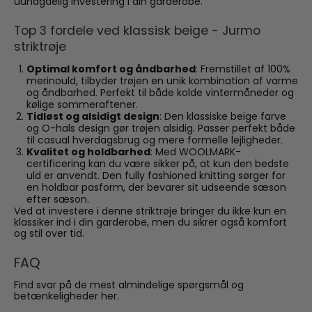
uundgåelig investering i din garderobe.
Top 3 fordele ved klassisk beige - Jurmo
striktrøje
Optimal komfort og åndbarhed
: Fremstillet af 100%
merinould, tilbyder trøjen en unik kombination af varme
og åndbarhed. Perfekt til både kolde vintermåneder og
kølige sommeraftener.
Tidløst og alsidigt design
: Den klassiske beige farve
og O-hals design gør trøjen alsidig. Passer perfekt både
til casual hverdagsbrug og mere formelle lejligheder.
Kvalitet og holdbarhed
: Med WOOLMARK-
certificering kan du være sikker på, at kun den bedste
uld er anvendt. Den fully fashioned knitting sørger for
en holdbar pasform, der bevarer sit udseende sæson
efter sæson.
Ved at investere i denne striktrøje bringer du ikke kun en
klassiker ind i din garderobe, men du sikrer også komfort
og stil over tid.
FAQ
Find svar på de mest almindelige spørgsmål og
betænkeligheder her.