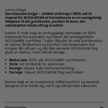
Jurmo beige
Den klassisk beige - JURMO striktrøje i 100% uld til
mænd fra WOOLWEAR of Scandinavia er en uundgåelig
tilføjelse til din garderobe, perfekt til dem, der
værdsætter både stil og kvalitet.
Denne O-hals trøje er omhyggeligt fremstillet af 100%
merinould fra Australien og bærer det prestigefyldte
WOOLMARK-certifikat. Trøjen tilbyder en unik kombination
af varme, åndbarhed og komfort. Det kropsnære snit
smigrer din silhuet, og det lille vævede WOOLWEAR flag
giver en diskret, men stilfuld detalje.
Materiale
: 100% uld, WOOLMARK-certificeret.
Strik
: Let 1x1 ribstrik for elasticitet.
Design
: Unisex, fully fashioned knitting.
Detalje
: Vævet WOOLWEAR flag ved halsen.
Denne trøje er en investering i både komfort og æstetik,
designet til at holde dig varm og stilfuld hele sæsonen.
Beskrivelse