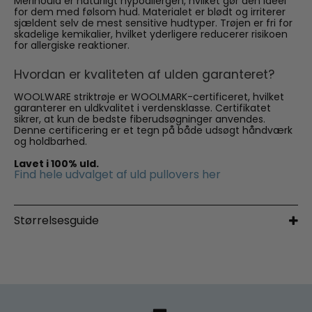
Merinould er naturligt hypoallergen, hvilket gør den ideel
for dem med følsom hud. Materialet er blødt og irriterer
sjældent selv de mest sensitive hudtyper. Trøjen er fri for
skadelige kemikalier, hvilket yderligere reducerer risikoen
for allergiske reaktioner.
Hvordan er kvaliteten af ulden garanteret?
WOOLWARE striktrøje er WOOLMARK-certificeret, hvilket
garanterer en uldkvalitet i verdensklasse. Certifikatet
sikrer, at kun de bedste fiberudsøgninger anvendes.
Denne certificering er et tegn på både udsøgt håndværk
og holdbarhed.
Lavet i 100% uld.
Find hele udvalget af uld pullovers her
Størrelsesguide