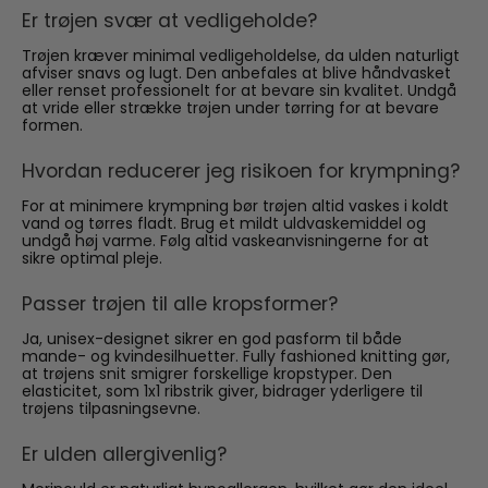
Er trøjen svær at vedligeholde?
Trøjen kræver minimal vedligeholdelse, da ulden naturligt
afviser snavs og lugt. Den anbefales at blive håndvasket
eller renset professionelt for at bevare sin kvalitet. Undgå
at vride eller strække trøjen under tørring for at bevare
formen.
Hvordan reducerer jeg risikoen for krympning?
For at minimere krympning bør trøjen altid vaskes i koldt
vand og tørres fladt. Brug et mildt uldvaskemiddel og
undgå høj varme. Følg altid vaskeanvisningerne for at
sikre optimal pleje.
Passer trøjen til alle kropsformer?
Ja, unisex-designet sikrer en god pasform til både
mande- og kvindesilhuetter. Fully fashioned knitting gør,
at trøjens snit smigrer forskellige kropstyper. Den
elasticitet, som 1x1 ribstrik giver, bidrager yderligere til
trøjens tilpasningsevne.
Er ulden allergivenlig?