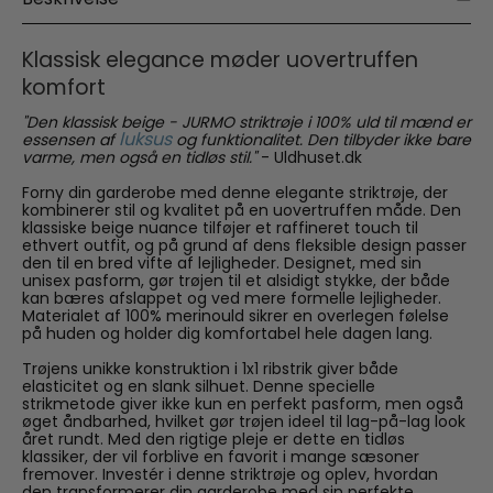
Klassisk elegance møder uovertruffen
komfort
"Den klassisk beige - JURMO striktrøje i 100% uld til mænd er
luksus
essensen af
og funktionalitet. Den tilbyder ikke bare
varme, men også en tidløs stil."
- Uldhuset.dk
Forny din garderobe med denne elegante striktrøje, der
kombinerer stil og kvalitet på en uovertruffen måde. Den
klassiske beige nuance tilføjer et raffineret touch til
ethvert outfit, og på grund af dens fleksible design passer
den til en bred vifte af lejligheder. Designet, med sin
unisex pasform, gør trøjen til et alsidigt stykke, der både
kan bæres afslappet og ved mere formelle lejligheder.
Materialet af 100% merinould sikrer en overlegen følelse
på huden og holder dig komfortabel hele dagen lang.
Trøjens unikke konstruktion i 1x1 ribstrik giver både
elasticitet og en slank silhuet. Denne specielle
strikmetode giver ikke kun en perfekt pasform, men også
øget åndbarhed, hvilket gør trøjen ideel til lag-på-lag look
året rundt. Med den rigtige pleje er dette en tidløs
klassiker, der vil forblive en favorit i mange sæsoner
fremover. Investér i denne striktrøje og oplev, hvordan
den transformerer din garderobe med sin perfekte