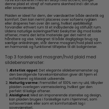
denne plaid et strejf af naturens skønhed ind i din stue
eller soveværelse.
Plaiden er ideel for dem, der værdsætter både æstetik og
komfort. Den kan nemt placeres over sofaens ryglæn
eller draperes hen over din seng, hvilket øjeblikkeligt
forvandler ethvert rum til et indbydende og stilfuldt rum.
Uldens naturlige isoleringseffekt beskytter dig mod kolde
aftener, mens det lette materiale gør det nemt at
håndtere og vise. Velegnet til både dagligdags brug og
særlige anledninger, står denne mosgrøn/hvid plaid som
en harmonisk og funktionel tilføjelse til dit boliginteriør.
Top 3 fordele ved mosgrøn/hvid plaid med
sildebensmønster:
Æstetisk appel:
Det elegante sildebensmønster og
den beroligende farvekombination giver dit hjem et
sofistikeret og klassisk udseende.
Naturlig varme:
Fremstillet af 100% ren ny uld, tilbyder
plaiden overlegen varmeisolering, hvilket gør den
perfekt til kølige aftener.
Alsidighed:
Med sin imponerende størrelse og design,
kan plaiden bruges i forskellige rum i hjemmet, som
sofaovertræk eller som et komfortabelt lag i
soveværelset.