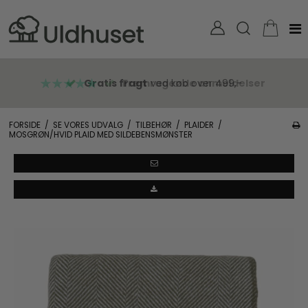
Gratis fragt
ved køb over 499,-
FORSIDE
/
SE VORES UDVALG
/
TILBEHØR
/
PLAIDER
/
MOSGRØN/HVID PLAID MED SILDEBENSMØNSTER