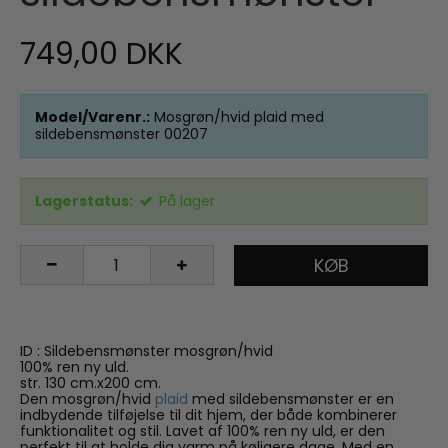
749,00 DKK
Model/Varenr.:
Mosgrøn/hvid plaid med
sildebensmønster 00207
Lagerstatus:
På lager
KØB
ID : Sildebensmønster mosgrøn/hvid
100% ren ny uld.
str. 130 cm.x200 cm.
Den mosgrøn/hvid
plaid
med sildebensmønster er en
indbydende tilføjelse til dit hjem, der både kombinerer
funktionalitet og stil. Lavet af 100% ren ny uld, er den
perfekt til at holde dig varm på køligere dage. Med en