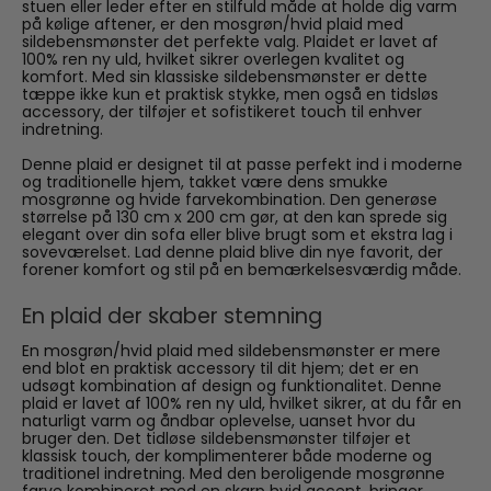
stuen eller leder efter en stilfuld måde at holde dig varm
på kølige aftener, er den mosgrøn/hvid plaid med
sildebensmønster det perfekte valg. Plaidet er lavet af
100% ren ny uld, hvilket sikrer overlegen kvalitet og
komfort. Med sin klassiske sildebensmønster er dette
tæppe ikke kun et praktisk stykke, men også en tidsløs
accessory, der tilføjer et sofistikeret touch til enhver
indretning.
Denne plaid er designet til at passe perfekt ind i moderne
og traditionelle hjem, takket være dens smukke
mosgrønne og hvide farvekombination. Den generøse
størrelse på 130 cm x 200 cm gør, at den kan sprede sig
elegant over din sofa eller blive brugt som et ekstra lag i
soveværelset. Lad denne plaid blive din nye favorit, der
forener komfort og stil på en bemærkelsesværdig måde.
En plaid der skaber stemning
En mosgrøn/hvid plaid med sildebensmønster er mere
end blot en praktisk accessory til dit hjem; det er en
udsøgt kombination af design og funktionalitet. Denne
plaid er lavet af 100% ren ny uld, hvilket sikrer, at du får en
naturligt varm og åndbar oplevelse, uanset hvor du
bruger den. Det tidløse sildebensmønster tilføjer et
klassisk touch, der komplimenterer både moderne og
traditionel indretning. Med den beroligende mosgrønne
farve kombineret med en skarp hvid accent, bringer