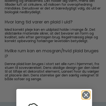
isolering og åndbarhed. Det holder dig varm, mens det
tillader luft at cirkulere, så risikoen for overophedning
mindskes. Derudover er det et bæredygtigt valg, da uld er
biologisk nedbrydeligt.
Hvor lang tid varer en plaid i uld?
Med korrekt pleje kan en uldplaid holde i mange år. Det
slidstærke materiale sikrer, at det bevarer sin form og
kvalitet, selv efter gentagen brug. Regelmæssig pleje og
korrekt opbevaring forlænger levetiden betydeligt.
Hvilke rum kan en mosgrøn/hvid plaid bruges
i?
Denne plaid kan bruges i stort set alle rum i hjemmet, fra
stuen til soveværelset. Dens alsidige design gør den ideel
til at tilføje et dekorativt element, uanset hvor du vælger
at placere den. Dens størrelse gør den særlig velegnet til
både sofaer og senge.