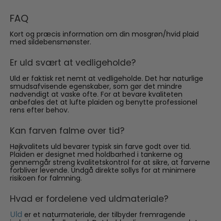
FAQ
Kort og præcis information om din mosgrøn/hvid plaid
med sildebensmønster.
Er uld svært at vedligeholde?
Uld er faktisk ret nemt at vedligeholde. Det har naturlige
smudsafvisende egenskaber, som gør det mindre
nødvendigt at vaske ofte. For at bevare kvaliteten
anbefales det at lufte plaiden og benytte professionel
rens efter behov.
Kan farven falme over tid?
Højkvalitets uld bevarer typisk sin farve godt over tid.
Plaiden er designet med holdbarhed i tankerne og
gennemgår streng kvalitetskontrol for at sikre, at farverne
forbliver levende. Undgå direkte sollys for at minimere
risikoen for falmning.
Hvad er fordelene ved uldmateriale?
Uld
er et naturmateriale, der tilbyder fremragende