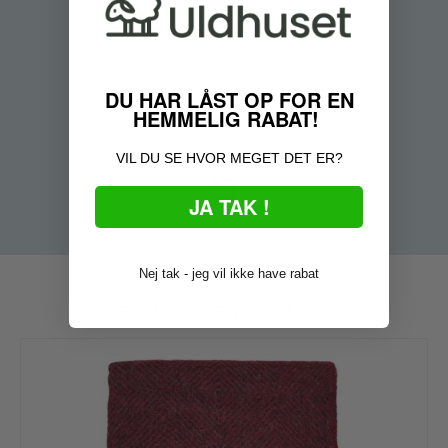
Gratis fragt
ved køb over 499,-
DU HAR LÅST OP FOR EN
HEMMELIG RABAT!
Fortrydelsesret
100 dages
VIL DU SE HVOR MEGET DET ER?
JA TAK !
Hurtig levering
2-3 hverdage
Nej tak - jeg vil ikke have rabat
Relaterede produkter