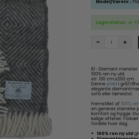
Model/Varenr.:
Pl
Lagerstatus:
På
ID : Diamant mønster
100% ren ny uld.
str. 130 cm.x200 cm.
Denne
plaid
i grå/råhv
elegante diamantmønst
sofa eller lænestol.
Fremstillet af
100% ren
en generøs størrelse p
komfort og hygge. Du 
kølige aftener. Forkæ
fordele hver dag.
100% ren ny uld
gi
Diamantmønster