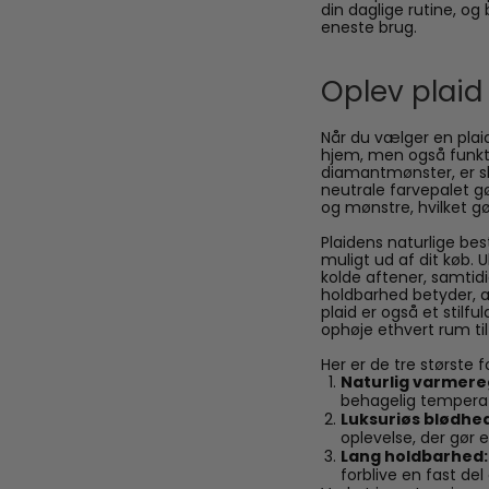
din daglige rutine, og 
eneste brug.
Oplev plaid
Når du vælger en plaid 
hjem, men også funktio
diamantmønster, er ska
neutrale farvepalet g
og mønstre, hvilket gør 
Plaidens naturlige bes
muligt ud af dit køb. 
kolde aftener, samti
holdbarhed betyder, 
plaid er også et stilf
ophøje ethvert rum til
Her er de tre største 
Naturlig varmere
behagelig temperat
Luksuriøs blødhed
oplevelse, der gør 
Lang holdbarhed:
forblive en fast de