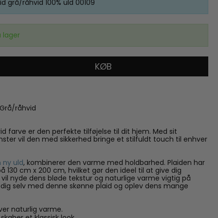
aid grå/råhvid 100% uld 00109
 lager
KØB
 Grå/råhvid
id farve er den perfekte tilføjelse til dit hjem. Med sit
er vil den med sikkerhed bringe et stilfuldt touch til enhver
 ny uld
, kombinerer den varme med holdbarhed. Plaiden har
å 130 cm x 200 cm, hvilket gør den ideel til at give dig
vil nyde dens bløde tekstur og naturlige varme vigtig på
l dig selv med denne skønne plaid og oplev dens mange
ver naturlig varme.
skaber et klassisk look.