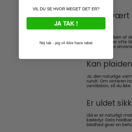
VIL DU SE HVOR MEGET DET ER?
Hvor svært 
JA TAK !
plaid?
Vedligeholdelsen af d
støvsugning er ofte t
Nej tak - jeg vil ikke have rabat
producentens anvisnin
Kan plaiden
Ja, den naturlige varm
rundt. Om vinteren h
ventilation, så du ikke
Er uldet sik
Uld er et naturligt ma
kæledyr. Dets holdba
blødhed giver en behag