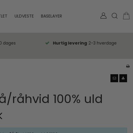
LET
ULDVESTE
BASELAYER
0 dages
Hurtig levering
2-3 hverdage
rå/råhvid 100% uld
K