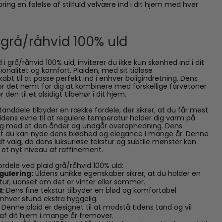
bring en følelse af stilfuld velvære ind i dit hjem med hver
 grå/råhvid 100% uld
i grå/råhvid 100% uld, inviterer du ikke kun skønhed ind i dit
nalitet og komfort. Plaiden, med sit tidløse
bt til at passe perfekt ind i enhver boligindretning. Dens
ør det nemt for dig at kombinere med forskellige farvetoner
den til et alsidigt tilbehør i dit hjem.
tanddele tilbyder en række fordele, der sikrer, at du får mest
Uldens evne til at regulere temperatur holder dig varm på
dig med at den ånder og undgår overophedning. Dens
at du kan nyde dens blødhed og elegance i mange år. Denne
uldt valg, da dens luksuriøse tekstur og subtile mønster kan
 et nyt niveau af raffinement.
fordele ved plaid grå/råhvid 100% uld:
gulering:
Uldens unikke egenskaber sikrer, at du holder en
ur, uanset om det er vinter eller sommer.
:
Dens fine tekstur tilbyder en blød og komfortabel
enhver stund ekstra hyggelig.
Denne plaid er designet til at modstå tidens tand og vil
l af dit hjem i mange år fremover.