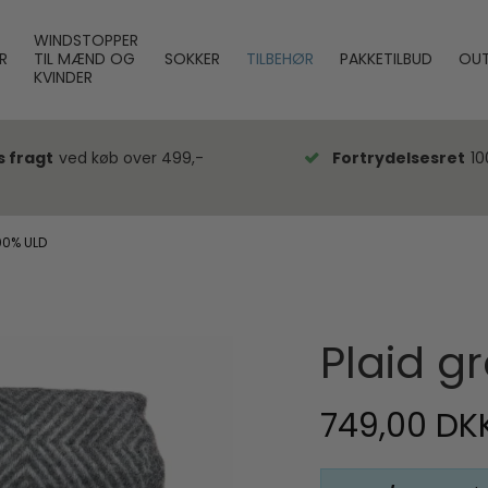
WINDSTOPPER
R
TIL MÆND OG
SOKKER
TILBEHØR
PAKKETILBUD
OUT
KVINDER
s fragt
ved køb over 499,-
Fortrydelsesret
10
00% ULD
Plaid g
749,00 DK