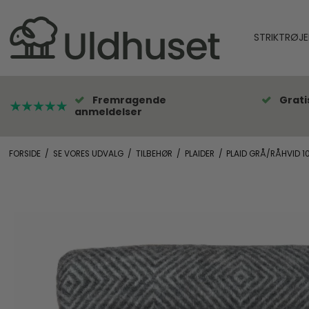
STRIKTRØJE
Fremragende
Grati
anmeldelser
FORSIDE
/
SE VORES UDVALG
/
TILBEHØR
/
PLAIDER
/
PLAID GRÅ/RÅHVID 1