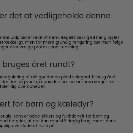
er det at vedligeholde denne
enne uldplaid er relativt nem. Regelmæssig luftning og let
ilstrækkeligt, men for mere grundig rengøring bør man følge
ger eller vælge professionel rensning.
 bruges året rundt?
eregulering af uld gør denne plaid velegnet til brug året
older den dig varm, mens den om sommeren sørger for
 føler dig overophedet.
kert for børn og kæledyr?
teriale, som er både sikkert og funktionelt for børn og
rhed betyder, at det kan modstå daglig brug, mens dens
elig overflade at hvile på.