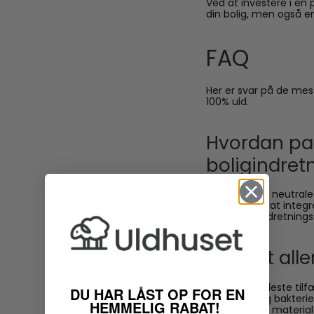
Ved at investere i en 
din bolig, men også en
FAQ
Her er svar på de mes
100% uld.
Hvordan pas
boligindret
Denne plaids neutrale
alsidig og let at inte
traditionel indretnings
Er uldet all
Uld kan i de fleste til
DU HAR LÅST OP FOR EN
støvmider og bakterie
HEMMELIG RABAT!
altid at teste material