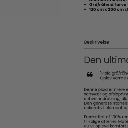
Grå/råhvid farve
130 cm x 200 cm
st
Beskrivelse
Den ultim
"Plaid grå/råh
Oplev varme o
Denne plaid er mere en
samvær og afslapning
enhver indretning, til
Den generøse størrels
dekorativt element og 
Fremstillet af 100% re
til kølige aftener. Mate
du vil opleve komfort 