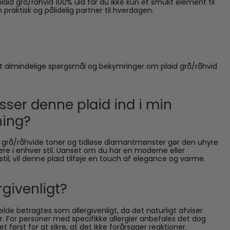
plaid grå/råhvid 100% uld får du ikke kun et smukt element til
 praktisk og pålidelig partner til hverdagen.
t almindelige spørgsmål og bekymringer om plaid grå/råhvid
ser denne plaid ind i min
ning?
 grå/råhvide toner og tidløse diamantmønster gør den uhyre
grere i enhver stil. Uanset om du har en moderne eller
stil, vil denne plaid tilføje en touch af elegance og varme.
ergivenligt?
fælde betragtes som allergivenligt, da det naturligt afviser
r. For personer med specifikke allergier anbefales det dog
et først for at sikre, at det ikke forårsager reaktioner.