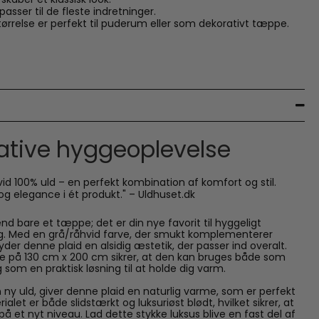
passer til de fleste indretninger.
ørrelse er perfekt til puderum eller som dekorativt tæppe.
ative hyggeoplevelse
vid 100% uld – en perfekt kombination af komfort og stil.
g elegance i ét produkt." – Uldhuset.dk
d bare et tæppe; det er din nye favorit til hyggeligt
. Med en grå/råhvid farve, der smukt komplementerer
byder denne plaid en alsidig æstetik, der passer ind overalt.
e på 130 cm x 200 cm sikrer, at den kan bruges både som
som en praktisk løsning til at holde dig varm.
n ny uld, giver denne plaid en naturlig varme, som er perfekt
rialet er både slidstærkt og luksuriøst blødt, hvilket sikrer, at
på et nyt niveau. Lad dette stykke luksus blive en fast del af