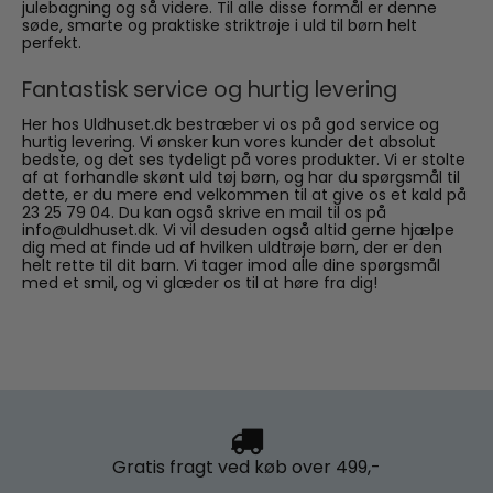
julebagning og så videre. Til alle disse formål er denne
søde, smarte og praktiske striktrøje i uld til børn helt
perfekt.
Fantastisk service og hurtig levering
Her hos Uldhuset.dk bestræber vi os på god service og
hurtig levering. Vi ønsker kun vores kunder det absolut
bedste, og det ses tydeligt på vores produkter. Vi er stolte
af at forhandle skønt uld tøj børn, og har du spørgsmål til
dette, er du mere end velkommen til at give os et kald på
23 25 79 04. Du kan også skrive en mail til os på
info@uldhuset.dk. Vi vil desuden også altid gerne hjælpe
dig med at finde ud af hvilken uldtrøje børn, der er den
helt rette til dit barn. Vi tager imod alle dine spørgsmål
med et smil, og vi glæder os til at høre fra dig!
Gratis fragt
ved køb over 499,-