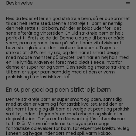
Beskrivelse
Hvis du leder efter en god striktrøje børn, så er du kommet
til det helt rette sted. Denne striktrøje til børn er nemlig
den helt rette til dit barn, når der er koldt udenfor i det
sene efterår og vintertiden. En uld striktrøje børn er helt
perfekt til årets kolde tid. Denne uldtrøje til børn er både
varm, pæn og rar at have på, så dit barn vil utvivlsomt
have stor glæde af den i vintermånederne. Trøjen er
strikket af 100% ren ny uld, og den har et smart design
med moose mønster på brystet. Den har en høj hals med
en lille lynlås. Kraven er foret med blødt fleece, hvorfor
denne er super rar og varm. Den søde og smarte striktrøje
til børn er super pæn samtidig med at den er varm,
praktisk og i fantastisk kvalitet.
En super god og pæn striktrøje børn
Denne striktrøje børn er super smart og pæn, samtidig
med at den er varm og i fantastisk kvalitet. Med den er
det nemt for dig og dit barn at vælge et pænt og praktisk
sæt tøj, inden i tager afsted mod arbejde og skole eller
daginstitution. Trøjen er fra Norwool og fås i størrelserne
to til 12 år. Vintermånederne kan byde på mange
fantastiske oplevelser for børn, for eksempel kælkture, leg
i sneen og hygge indendørs med spil, varm kakao,