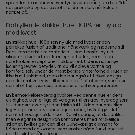
spændende udendørs eventyr, giver denne hue dig både
det praktiske og det æstetiske, du ønsker, når kulden
banker på.
Fortryllende strikket hue i 100% ren ny uld
med kvast
En strikket hue i 100% ren ny uld med kvast er den
perfekte fusion af traditionel håndværk og moderne stil.
Dens karakteristiske materiale – den fineste, ny uld –
sikrer en blødhed, der kærtegner huden, mens den
opretholder exceptionel holdbarhed. Uldens naturlige
isoleringsevner betyder, at du vil opleve varme og
komfort, selv under de mest barske vinterforhold. Huen er
ikke kun funktionel, men den har også et tidløst design;
den dekorative kvast tilføjer et strejf af charme, som gør
den til et højt værdsat accessorie i enhver garderobe.
En bemærkelsesværdig kvalitet ved denne hue er dens
alsidighed. Den er lige så velegnet til en travl hverdag som
til udendørs eventyr i den friske luft. Ulden har naturlige
lugt- og smudsafvisende egenskaber, hvilket gør det
nemt at vedligeholde huen. Du vil opdage, at det enkle,
men elegante design kan kombineres med forskellige
stilarter, hvilket gør den til et uundværligt element for
både mænd og kvinder, som ønsker både funktionalitet
og stil i vintermånederne.