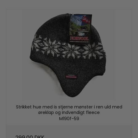
Strikket hue med is stjerne mønster i ren uld med
øreklap og indvendigt fleece
M190f-59
299,00 DKK