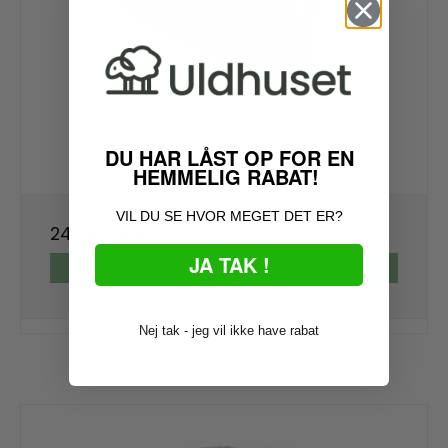
Flot pandebånd i 100% uld
DU HAR LÅST OP FOR EN
HEMMELIG RABAT!
PB4205F-A227
VIL DU SE HVOR MEGET DET ER?
249,00 DKK
JA TAK !
VIS PRODUKT
Nej tak - jeg vil ikke have rabat