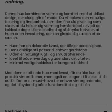
redning.
Denne hue kombinerer varme og komfort med et tidløst
design, der aldrig går af mode. Du vil opleve den naturlige
isolering og åndbarhed, som den fine uld giver, og som
sikrer, at du holder dig varm og komfortabel selv på de
koldeste dage. Ullens blødhed og slidstyrke betyder, at
huen er en investering, der kan glæde dig sæson efter
sæson.
Huen har en dekorativ kvast, der tilføjer personlighed.
Dens alsidige stil passer til enhver garderobe.
Ulden er naturligt lugt- og smudsafvisende.
Ideel til både hverdag og udendørs aktiviteter.
Minimal vedligeholdelse for længere friskhed.
Med denne strikkede hue med kvast, får du ikke kun et
praktisk vintertilbehør, men også en elegant tilføjelse til dit
outfit. Det er et must-have for enhver vintergarderobe,
og det tilbyder dig både funktionalitet og stil i én.
Beskrivelse