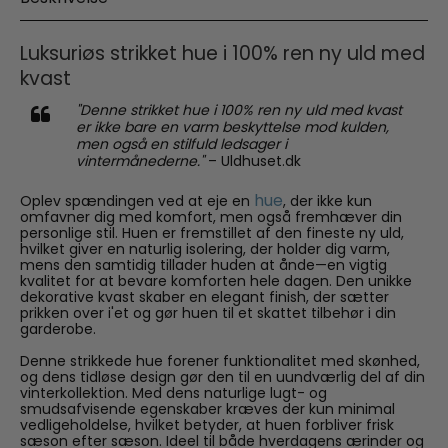
Luksuriøs strikket hue i 100% ren ny uld med
kvast
"Denne strikket hue i 100% ren ny uld med kvast
er ikke bare en varm beskyttelse mod kulden,
men også en stilfuld ledsager i
vintermånederne."
– Uldhuset.dk
hue
Oplev spændingen ved at eje en
, der ikke kun
omfavner dig med komfort, men også fremhæver din
personlige stil. Huen er fremstillet af den fineste ny uld,
hvilket giver en naturlig isolering, der holder dig varm,
mens den samtidig tillader huden at ånde—en vigtig
kvalitet for at bevare komforten hele dagen. Den unikke
dekorative kvast skaber en elegant finish, der sætter
prikken over i'et og gør huen til et skattet tilbehør i din
garderobe.
Denne strikkede hue forener funktionalitet med skønhed,
og dens tidløse design gør den til en uundværlig del af din
vinterkollektion. Med dens naturlige lugt- og
smudsafvisende egenskaber kræves der kun minimal
vedligeholdelse, hvilket betyder, at huen forbliver frisk
sæson efter sæson. Ideel til både hverdagens ærinder og