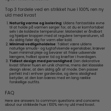
Top 3 fordele ved en strikket hue i 100% ren ny
uld med kvast
Naturlig varme og isolering
: Uldens fantastiske evne
til at holde på varmen sørger for, at du er komfortabel
selv i de koldeste temperaturer. Materialet er åndbart
og hjælper kroppen med at regulere temperaturen, så
du aldrig føler dig for varm eller kold.
Minimal vedligeholdelse
: Takket være uldens
naturlige smuds- og lugtafvisende egenskaber, kræver
huen minimal pleje og bevarer sit friske udseende
længere, hvilket sparer tid og kræfter i hverdagen.
Tidløst design med personlighed
: Den dekorative
kvast tilfører huen en unik charme, mens det klassiske
design sikrer, at den aldrig går af mode. Den passer
perfekt ind i enhver garderobe, og dens alsidighed
betyder, at den kan bæres med en lang række
forskellige outfits.
FAQ
Here are answers to common questions and concerns
about our strikkede hue i 100% ren ny uld med kvast.