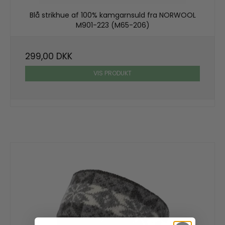
Blå strikhue af 100% kamgarnsuld fra NORWOOL
M901-223 (M65-206)
299,00 DKK
VIS PRODUKT