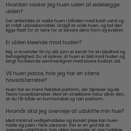
Hvordan vasker jeg huen uden at ødelægge
ulden?
Det anbefales at vaske huen i hånden med koldt vand og
et mildt uldvaskemiddel. Undgå at vride huen, og lad den
ligge fladt for at tørre for at bevare dens form og kvalitet.
Er ulden kløende mod huden?
Nej, vi anvender fin ny uld, som er kendt for sin blødhed og
behagelighed. Du vil opleve, at huen er blid mod huden og
langt fra kløende sammenlignet med lavere kvalitet uld.
Vil huen passe, hvis jeg har en større
hovedstørrelse?
Huen har en mere fleksibel pasform, der tilpasser sig de
fleste hovedstørrelser. Med sin strækbare natur sikrer den,
at du får både en komfortabel og tæt pasform.
Hvornår skal jeg overveje at udskifte min hue?
Med minimal vedligeholdelse og korrekt pleje kan huen
holde sig pæn i flere sæsoner. Det er en god idé at
overveje udskiftning, hvis ulden begynder at vise tydelige