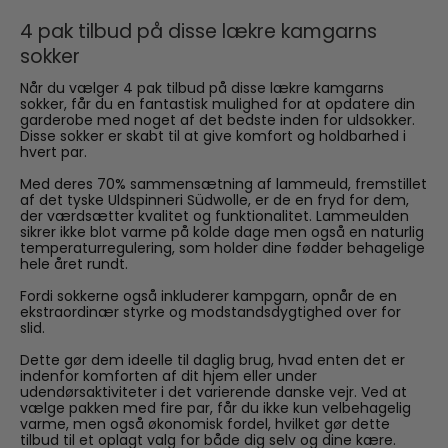
4 pak tilbud på disse lækre kamgarns
sokker
Når du vælger 4 pak tilbud på disse lækre kamgarns
sokker, får du en fantastisk mulighed for at opdatere din
garderobe med noget af det bedste inden for uldsokker.
Disse sokker er skabt til at give komfort og holdbarhed i
hvert par.
Med deres 70% sammensætning af lammeuld, fremstillet
af det tyske Uldspinneri Südwolle, er de en fryd for dem,
der værdsætter kvalitet og funktionalitet. Lammeulden
sikrer ikke blot varme på kolde dage men også en naturlig
temperaturregulering, som holder dine fødder behagelige
hele året rundt.
Fordi sokkerne også inkluderer kampgarn, opnår de en
ekstraordinær styrke og modstandsdygtighed over for
slid.
Dette gør dem ideelle til daglig brug, hvad enten det er
indenfor komforten af dit hjem eller under
udendørsaktiviteter i det varierende danske vejr. Ved at
vælge pakken med fire par, får du ikke kun velbehagelig
varme, men også økonomisk fordel, hvilket gør dette
tilbud til et oplagt valg for både dig selv og dine kære.