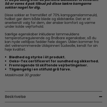
Så er vores 4 pak tilbud på disse lækre kamgarns
sokker noget for dig.
Disse sokker er fremstillet af 70% kampgarnslammeuld,
hvilket gør dem både bløde og slidstærke. Det er et
anerkendt valg for dem, der ønsker komfort og varme
under kolde vejrforhold.
Særlige egenskaber inkluderer lammeuldens
temperaturregulerende og åndbare egenskaber, så du
kan nyde veltilpas fødder hele dagen. Ulden kommer fra
det velrenommerede Uldspinneri Südwolle, kendt for sin
høje kvalitet.
Blødhed og styrke i ét produkt.
Oeko-Tex certificeret for sundhed og sikkerhed.
Fremragende til skiftende vejrbetingelser.
Tilgængelig i en stilfuld grå farve.
Maskinvask 30 grader
Beskrivelse