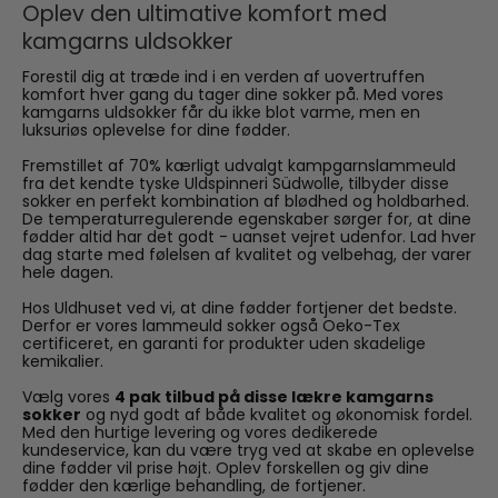
Oplev den ultimative komfort med
kamgarns uldsokker
Forestil dig at træde ind i en verden af uovertruffen
komfort hver gang du tager dine sokker på. Med vores
kamgarns uldsokker får du ikke blot varme, men en
luksuriøs oplevelse for dine fødder.
Fremstillet af 70% kærligt udvalgt kampgarnslammeuld
fra det kendte tyske Uldspinneri Südwolle, tilbyder disse
sokker en perfekt kombination af blødhed og holdbarhed.
De temperaturregulerende egenskaber sørger for, at dine
fødder altid har det godt - uanset vejret udenfor. Lad hver
dag starte med følelsen af kvalitet og velbehag, der varer
hele dagen.
Hos Uldhuset ved vi, at dine fødder fortjener det bedste.
Derfor er vores lammeuld sokker også Oeko-Tex
certificeret, en garanti for produkter uden skadelige
kemikalier.
Vælg vores
4 pak tilbud på disse lækre kamgarns
sokker
og nyd godt af både kvalitet og økonomisk fordel.
Med den hurtige levering og vores dedikerede
kundeservice, kan du være tryg ved at skabe en oplevelse
dine fødder vil prise højt. Oplev forskellen og giv dine
fødder den kærlige behandling, de fortjener.