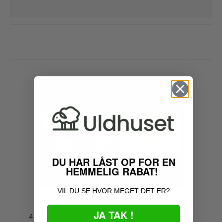
DU HAR LÅST OP FOR EN
HEMMELIG RABAT!
VIL DU SE HVOR MEGET DET ER?
JA TAK !
4 pak. tilbud på vores populære trekking sokker.