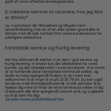
godt af vores effektive leveringsservice.
Er sokkerne nemme at returnere, hvis jeg ikke
er tilfreds?
Ja, vi prioriterer din tilfredshed og tilbyder nem
returhåndtering, hvis du af en eller anden grund ikke er
tilfreds med dit køb. Kontakt blot vores kundeservice for
yderligere assistance.
Fantastisk service og hurtig levering
Her hos Uldhuset.dk sætter vi en ære i god service og
hurtig levering. Vi ønsker kun det allerbedste for vores
kunder, og det afspejles klart i vores produkter. Vi er stolte
af at forhandle disse fantastiske lammeuld sokker, og
skulle du have spørgsmål til dem, er du mere end
velkommen til at ringe til os på 23 25 79 04. Du kan også
sende en mail til info@uldhuset.dk. Vi står altid klar til at
hjælpe dig med at finde de rette lammeuld sokker til dig.
Vi besvarer alle dine spørgsmål med et smil, og vi glæder
os til at høre fra dig!
Se alle vores pakketilbud her