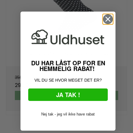
4 pak tilbud på disse lækre kamgarns sokker
47-pakke
DU HAR LÅST OP FOR EN
HEMMELIG RABAT!
356,00 DKK
VIL DU SE HVOR MEGET DET ER?
299,00 DKK
JA TAK !
VIS PRODUKT
Nej tak - jeg vil ikke have rabat