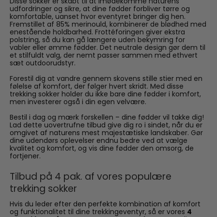
Disse sokker er skabt til at imødekomme naturens
udfordringer og sikre, at dine fødder forbliver tørre og
komfortable, uanset hvor eventyret bringer dig hen.
Fremstillet af 85% merinould, kombinerer de blødhed med
enestående holdbarhed. Frottéforingen giver ekstra
polstring, så du kan gå længere uden bekymring for
vabler eller ømme fødder. Det neutrale design gør dem til
et stilfuldt valg, der nemt passer sammen med ethvert
sæt outdoorudstyr.
Forestil dig at vandre gennem skovens stille stier med en
følelse af komfort, der følger hvert skridt. Med disse
trekking sokker holder du ikke bare dine fødder i komfort,
men investerer også i din egen velvære.
Bestil i dag og mærk forskellen – dine fødder vil takke dig!
Lad dette uovertrufne tilbud give dig ro i sindet, når du er
omgivet af naturens mest majestætiske landskaber. Gør
dine udendørs oplevelser endnu bedre ved at vælge
kvalitet og komfort, og vis dine fødder den omsorg, de
fortjener.
Tilbud på 4 pak. af vores populære
trekking sokker
Hvis du leder efter den perfekte kombination af komfort
og funktionalitet til dine trekkingeventyr, så er vores
4