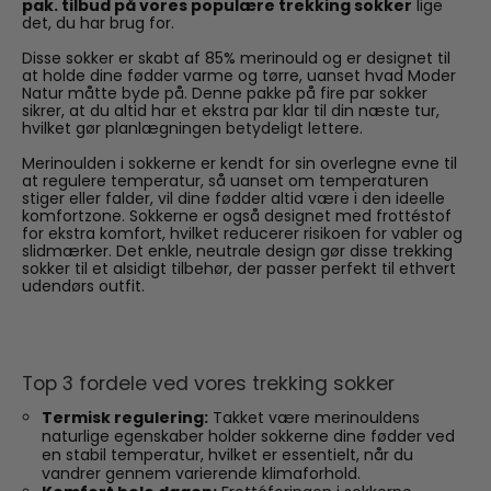
pak. tilbud på vores populære trekking sokker
lige
det, du har brug for.
Disse sokker er skabt af 85% merinould og er designet til
at holde dine fødder varme og tørre, uanset hvad Moder
Natur måtte byde på. Denne pakke på fire par sokker
sikrer, at du altid har et ekstra par klar til din næste tur,
hvilket gør planlægningen betydeligt lettere.
Merinoulden i sokkerne er kendt for sin overlegne evne til
at regulere temperatur, så uanset om temperaturen
stiger eller falder, vil dine fødder altid være i den ideelle
komfortzone. Sokkerne er også designet med frottéstof
for ekstra komfort, hvilket reducerer risikoen for vabler og
slidmærker. Det enkle, neutrale design gør disse trekking
sokker til et alsidigt tilbehør, der passer perfekt til ethvert
udendørs outfit.
Top 3 fordele ved vores trekking sokker
Termisk regulering:
Takket være merinouldens
naturlige egenskaber holder sokkerne dine fødder ved
en stabil temperatur, hvilket er essentielt, når du
vandrer gennem varierende klimaforhold.