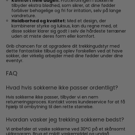
Komfort hele dagen:
Frottéforingen i sokkerne
tilbyder ekstra blødhed, som sikrer, at dine fødder
forbliver behagelige og fri for irritation, selv på lange
vandreture.
Holdbarhed og kvalitet:
Med et design, der
kombinerer styrke og luksus, kan du regne med, at
disse sokker klarer sig godt i selv de hårdeste terræner
uden at miste deres form eller komfort.
Grib chancen for at opgradere dit trekkingudstyr med
dette fantastiske tilbud og oplev forskellen ved at have
sokker, der virkelig arbejder med dine fødder under dine
eventyr.
FAQ
Hvad hvis sokkerne ikke passer ordentligt?
Hvis sokkerne ikke passer, tilbyder vi en nem
returneringsproces. Kontakt vores kundeservice for at få
hjælp til ombytning til den rette størrelse.
Hvordan vasker jeg trekking sokkerne bedst?
Vi anbefaler at vaske sokkerne ved 30°C på et skånsomt
uldprogram. Brug et mildt vaskemiddel og undgå