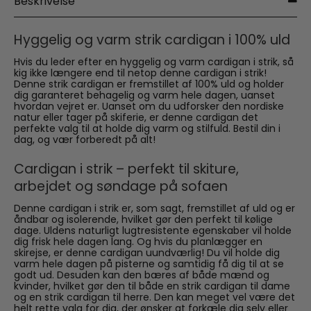
Beskrivelse
Hyggelig og varm strik cardigan i 100% uld
Hvis du leder efter en hyggelig og varm cardigan i strik, så
kig ikke længere end til netop denne cardigan i strik!
Denne strik cardigan er fremstillet af 100% uld og holder
dig garanteret behagelig og varm hele dagen, uanset
hvordan vejret er. Uanset om du udforsker den nordiske
natur eller tager på skiferie, er denne cardigan det
perfekte valg til at holde dig varm og stilfuld. Bestil din i
dag, og vær forberedt på alt!
Cardigan i strik – perfekt til skiture,
arbejdet og søndage på sofaen
Denne cardigan i strik er, som sagt, fremstillet af uld og er
åndbar og isolerende, hvilket gør den perfekt til kølige
dage. Uldens naturligt lugtresistente egenskaber vil holde
dig frisk hele dagen lang. Og hvis du planlægger en
skirejse, er denne cardigan uundværlig! Du vil holde dig
varm hele dagen på pisterne og samtidig få dig til at se
godt ud. Desuden kan den bæres af både mænd og
kvinder, hvilket gør den til både en strik cardigan til dame
og en strik cardigan til herre. Den kan meget vel være det
helt rette valg for dig, der ønsker at forkæle dig selv eller