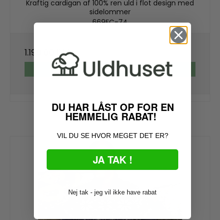
Kraftig cardigan af 100% ren uld i flot design med
sidelommer
669FC-74
1.199,00 DKK
VIS PRODUKT
DU HAR LÅST OP FOR EN
HEMMELIG RABAT!
VIL DU SE HVOR MEGET DET ER?
JA TAK !
Nej tak - jeg vil ikke have rabat