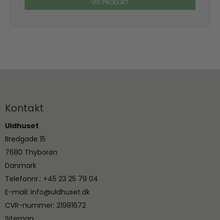
VIS PRODUKT
Kontakt
Uldhuset
Bredgade 15
7680 Thyborøn
Danmark
Telefonnr.
:
+45 23 25 79 04
E-mail
:
info@uldhuset.dk
CVR-nummer
:
21981672
Sitemap