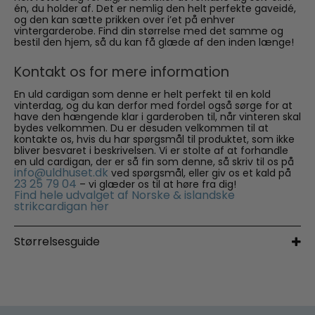
én, du holder af. Det er nemlig den helt perfekte gaveidé,
og den kan sætte prikken over i’et på enhver
vintergarderobe. Find din størrelse med det samme og
bestil den hjem, så du kan få glæde af den inden længe!
Kontakt os for mere information
En uld cardigan som denne er helt perfekt til en kold
vinterdag, og du kan derfor med fordel også sørge for at
have den hængende klar i garderoben til, når vinteren skal
bydes velkommen. Du er desuden velkommen til at
kontakte os, hvis du har spørgsmål til produktet, som ikke
bliver besvaret i beskrivelsen. Vi er stolte af at forhandle
en uld cardigan, der er så fin som denne, så skriv til os på
info@uldhuset.dk
ved spørgsmål, eller giv os et kald på
23 25 79 04
– vi glæder os til at høre fra dig!
Find hele udvalget af Norske & islandske
strikcardigan her
Størrelsesguide