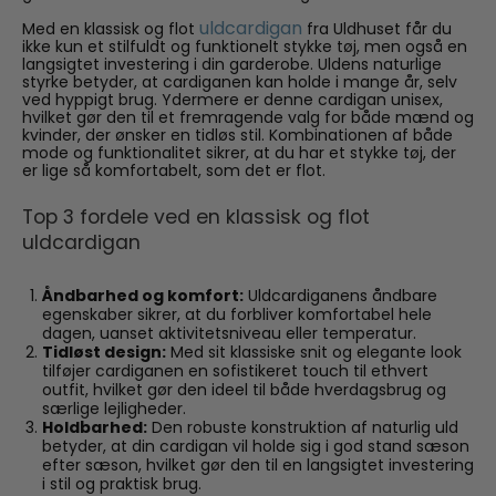
uldcardigan
Med en klassisk og flot
fra Uldhuset får du
ikke kun et stilfuldt og funktionelt stykke tøj, men også en
langsigtet investering i din garderobe. Uldens naturlige
styrke betyder, at cardiganen kan holde i mange år, selv
ved hyppigt brug. Ydermere er denne cardigan unisex,
hvilket gør den til et fremragende valg for både mænd og
kvinder, der ønsker en tidløs stil. Kombinationen af både
mode og funktionalitet sikrer, at du har et stykke tøj, der
er lige så komfortabelt, som det er flot.
Top 3 fordele ved en klassisk og flot
uldcardigan
Åndbarhed og komfort:
Uldcardiganens åndbare
egenskaber sikrer, at du forbliver komfortabel hele
dagen, uanset aktivitetsniveau eller temperatur.
Tidløst design:
Med sit klassiske snit og elegante look
tilføjer cardiganen en sofistikeret touch til ethvert
outfit, hvilket gør den ideel til både hverdagsbrug og
særlige lejligheder.
Holdbarhed:
Den robuste konstruktion af naturlig uld
betyder, at din cardigan vil holde sig i god stand sæson
efter sæson, hvilket gør den til en langsigtet investering
i stil og praktisk brug.