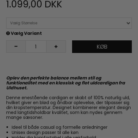
1.099,00 DKK
Vælg Størrelse
Vælg Variant
KØB
Oplev den perfekte balance mellem stil og
funktionalitet med en klassisk og flot uldcardigan fra
Uldhuset.
Denne enestående cardigan er skabt af 100% naturlig uld,
hvilket giver en blød og åndbar oplevelse, der tilpasser sig
din kropstemperatur. Designet kombinerer elegant design
med langtidsholdbar kvalitet, som kan nydes gennem
mange sæsoner.
Ideel til både casual og formelle anledninger
Unisex design passer til alle køn
Holder dig komfortabel i alle vejrforhold