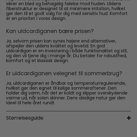
sikrer en blød og behagelig følelse mod huden. Uldens
fiberstruktur er designet til at minimere irritation, hvilket
gør den til et godt valg for dig med sensitiv hud. Komfort
er en prioritet i vores design.
Kan uldcardiganen bære prisen?
Ja, selvom prisen kan synes højere end alternativer,
afspejler den uldens kvalitet og levetid. En god
uldcardigan er en investering i både funktionalitet og stil,
og den vil tjene dig i mange år. Du betaler for robusthed,
komfort og et klassisk design.
Er uldcardiganen velegnet til sommerbrug?
Ja, uldcardiganen er åndbar og temperaturregulerende,
hvilket gør den egnet til kølige sommeraftener. Den
holder dig varm, når det er koldt og slipper overskydende
varme ud, når solen skinner. Dens alsidige natur gør den
ideel til hele året rundt.
Størrelsesguide