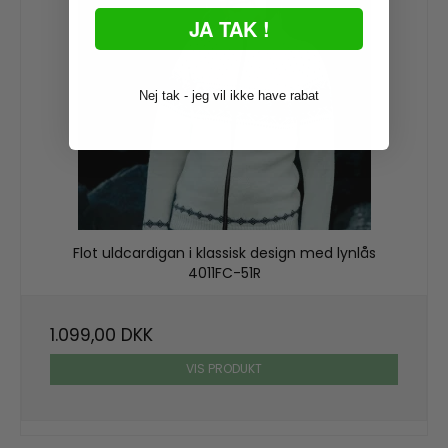
JA TAK !
Nej tak - jeg vil ikke have rabat
Flot uldcardigan i klassisk design med lynlås
4011FC-51R
1.099,00 DKK
VIS PRODUKT