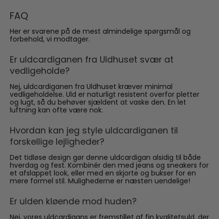
FAQ
Her er svarene på de mest almindelige spørgsmål og
forbehold, vi modtager.
Er uldcardiganen fra Uldhuset svær at
vedligeholde?
Nej, uldcardiganen fra Uldhuset kræver minimal
vedligeholdelse. Uld er naturligt resistent overfor pletter
og lugt, så du behøver sjældent at vaske den. En let
luftning kan ofte være nok.
Hvordan kan jeg style uldcardiganen til
forskellige lejligheder?
Det tidløse design gør denne uldcardigan alsidig til både
hverdag og fest. Kombinér den med jeans og sneakers for
et afslappet look, eller med en skjorte og bukser for en
mere formel stil. Mulighederne er næsten uendelige!
Er ulden kløende mod huden?
Nej, vores uldcardigans er fremstillet af fin kvalitetsuld, der