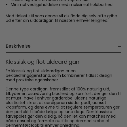
Minimal vedligeholdelse med maksimal holdbarhed
Med tidløst stil som denne vil du finde dig selv ofte gribe
ud efter din uldcardigan til næsten enhver lejlighed.
Beskrivelse
Klassisk og flot uldcardigan
En klassisk og flot uldcardigan er en
beklædningsgenstand, som kombinerer tidløst design
med praktiske egenskaber.
Denne type cardigan, fremstillet af 100% naturlig uld,
tilbyder en usædvanlig blødhed og komfort, der gør den til
et must-have i enhver garderobe. Uldens naturlige
elasticitet sikrer, at cardiganen sidder godt, uanset
kropsform, og dens evne til at regulere temperaturen gør
den perfekt til både kølige og lune dage. Den klassiske
farvepalet gør den alsidig, så den let kan matches med
både casual og formelle outfits og dermed skabe et
gennemført look til enhver anledning.