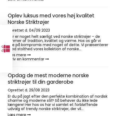
Oplev luksus med vores høj kvalitet
Norske Striktrøjer
Oprettet d.
04/09 2023
Der er noget helt særligt ved norske striktrøjer – de
emmer af tradition, kvalitet og varme. Hos os går vi
ikke på kompromis med noget af dette. Vi præsenterer
med stolthed vores kollektion af norske...
DU HAR LÅST OP FOR EN
HEMMELIG RABAT!
Læs mere
Skriv en kommentar
VIL DU SE HVOR MEGET DET ER?
Opdag de mest moderne norske
JA TAK !
striktrøjer til din garderobe
Oprettet d.
29/08 2023
Nej tak - jeg vil ikke have rabat
Er du på jagt efter den perfekte kombination af nordisk
charme og moderne stil? Så behøver du ikke lede
længere! Her hos os har vi samlet et forbløffende
udvalg af trendy norske striktrøjer, der vil...
Læs mere