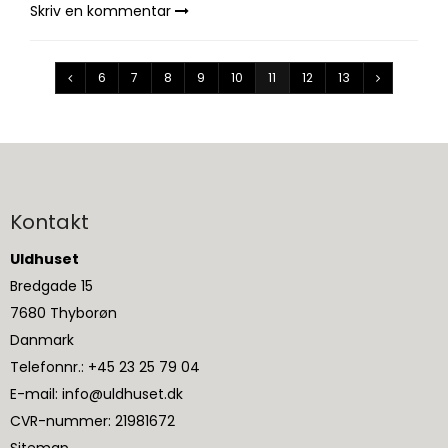
Skriv en kommentar
6
7
8
9
10
11
12
13
Kontakt
Uldhuset
Bredgade 15
7680 Thyborøn
Danmark
Telefonnr.
:
+45 23 25 79 04
E-mail
:
info@uldhuset.dk
CVR-nummer
:
21981672