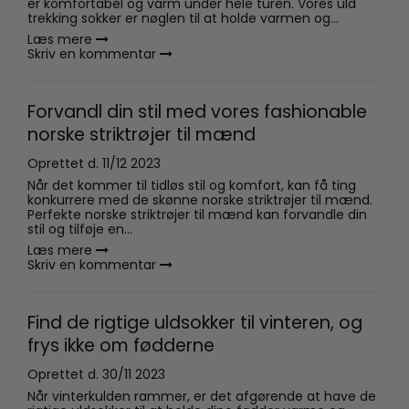
er komfortabel og varm under hele turen. Vores uld
trekking sokker er nøglen til at holde varmen og...
Læs mere
Skriv en kommentar
Forvandl din stil med vores fashionable
norske striktrøjer til mænd
Oprettet d.
11/12 2023
Når det kommer til tidløs stil og komfort, kan få ting
konkurrere med de skønne norske striktrøjer til mænd.
Perfekte norske striktrøjer til mænd kan forvandle din
stil og tilføje en...
Læs mere
Skriv en kommentar
Find de rigtige uldsokker til vinteren, og
frys ikke om fødderne
Oprettet d.
30/11 2023
Når vinterkulden rammer, er det afgørende at have de