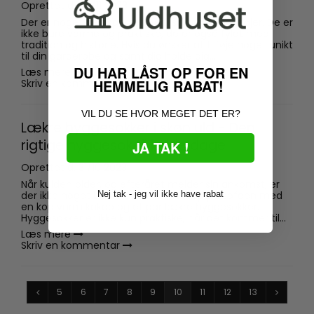
Oprettet d.
09/11 2023
Der er noget helt specielt ved islandske striktrøjer. De er
ikke bare varme og praktiske, de er også fyldt med
tradition og historie. Hvis du ønsker at tilføje noget unikt
til din garderobe og samtidig holde dig...
DU HAR LÅST OP FOR EN
Læs mere
HEMMELIG RABAT!
Skriv en kommentar
VIL DU SE HVOR MEGET DET ER?
Lækre hyggesokker i skøn uld - Den
rigtige hyggesok til kolde dage
JA TAK !
Oprettet d.
31/10 2023
Når kulden bider, og efteråret melder sin ankomst, er
der ikke noget bedre end at kravle op på sofaen med
Nej tak - jeg vil ikke have rabat
en kop varm kakao og et par lækre hyggesokker.
Hyggesokker er ikke kun praktiske, når det kommer til...
Læs mere
Skriv en kommentar
5
6
7
8
9
10
11
12
13