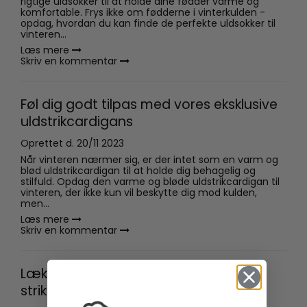
rigtige uldsokker til at holde dine fødder varme og
komfortable. Frys ikke om fødderne i vinterkulden -
opdag, hvordan du kan finde de perfekte uldsokker til
vinteren...
Læs mere
Skriv en kommentar
Føl dig godt tilpas med vores eksklusive
uldstrikcardigans
Oprettet d.
20/11 2023
Når vinteren nærmer sig, er der intet som en varm og
blød uldstrikcardigan til at holde dig behagelig og
stilfuld. Opdag den varme og bløde uldstrikcardigan til
vinteren, der ikke kun vil beskytte dig mod kulden,
men...
Læs mere
Skriv en kommentar
Lækre Islandske Striktrøjer - Find din
striktrøje her