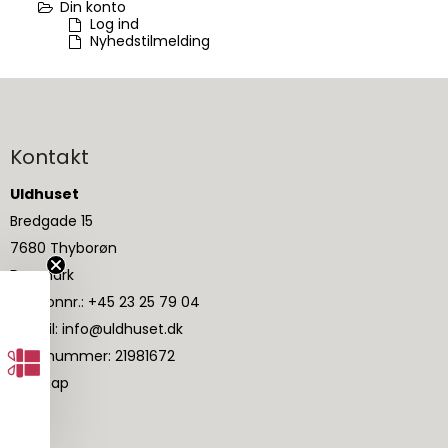
Din konto
Log ind
Nyhedstilmelding
Kontakt
Uldhuset
Bredgade 15
7680 Thyborøn
Danmark
Telefonnr.
:
+45 23 25 79 04
E-mail
:
info@uldhuset.dk
CVR-nummer
:
21981672
Sitemap