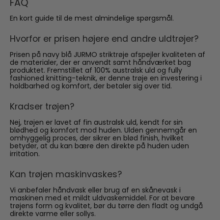
FAQ
En kort guide til de mest almindelige spørgsmål.
Hvorfor er prisen højere end andre uldtrøjer?
Prisen på navy blå JURMO striktrøje afspejler kvaliteten af
de materialer, der er anvendt samt håndværket bag
produktet. Fremstillet af 100% australsk uld og fully
fashioned knitting-teknik, er denne trøje en investering i
holdbarhed og komfort, der betaler sig over tid.
Kradser trøjen?
Nej, trøjen er lavet af fin australsk uld, kendt for sin
blødhed og komfort mod huden. Ulden gennemgår en
omhyggelig proces, der sikrer en blød finish, hvilket
betyder, at du kan bære den direkte på huden uden
irritation.
Kan trøjen maskinvaskes?
Vi anbefaler håndvask eller brug af en skånevask i
maskinen med et mildt uldvaskemiddel. For at bevare
trøjens form og kvalitet, bør du tørre den fladt og undgå
direkte varme eller sollys.