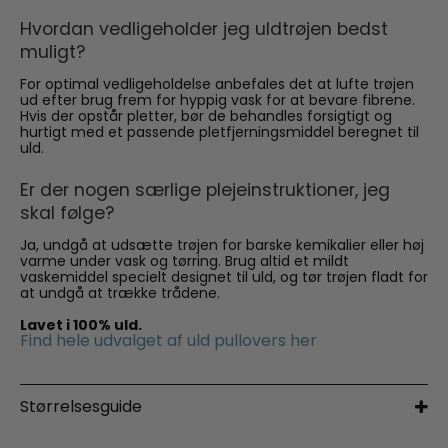
Hvordan vedligeholder jeg uldtrøjen bedst
muligt?
For optimal vedligeholdelse anbefales det at lufte trøjen
ud efter brug frem for hyppig vask for at bevare fibrene.
Hvis der opstår pletter, bør de behandles forsigtigt og
hurtigt med et passende pletfjerningsmiddel beregnet til
uld.
Er der nogen særlige plejeinstruktioner, jeg
skal følge?
Ja, undgå at udsætte trøjen for barske kemikalier eller høj
varme under vask og tørring. Brug altid et mildt
vaskemiddel specielt designet til uld, og tør trøjen fladt for
at undgå at trække trådene.
Lavet i 100% uld.
Find hele udvalget af uld pullovers her
Størrelsesguide