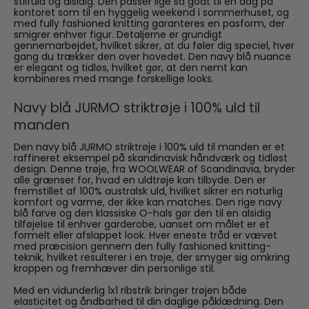
stilfuld og alsidig. Den passer lige så godt til en dag på
kontoret som til en hyggelig weekend i sommerhuset, og
med fully fashioned knitting garanteres en pasform, der
smigrer enhver figur. Detaljerne er grundigt
gennemarbejdet, hvilket sikrer, at du føler dig speciel, hver
gang du trækker den over hovedet. Den navy blå nuance
er elegant og tidløs, hvilket gør, at den nemt kan
kombineres med mange forskellige looks.
Navy blå JURMO striktrøje i 100% uld til
manden
Den navy blå JURMO striktrøje i 100% uld til manden er et
raffineret eksempel på skandinavisk håndværk og tidløst
design. Denne trøje, fra WOOLWEAR of Scandinavia, bryder
alle grænser for, hvad en uldtrøje kan tilbyde. Den er
fremstillet af 100% australsk uld, hvilket sikrer en naturlig
komfort og varme, der ikke kan matches. Den rige navy
blå farve og den klassiske O-hals gør den til en alsidig
tilføjelse til enhver garderobe, uanset om målet er et
formelt eller afslappet look. Hver eneste tråd er vævet
med præcision gennem den fully fashioned knitting-
teknik, hvilket resulterer i en trøje, der smyger sig omkring
kroppen og fremhæver din personlige stil.
Med en vidunderlig 1x1 ribstrik bringer trøjen både
elasticitet og åndbarhed til din daglige påklædning. Den