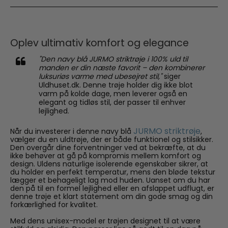
Oplev ultimativ komfort og elegance
"Den navy blå JURMO striktrøje i 100% uld til
manden er din næste favorit – den kombinerer
luksuriøs varme med ubesejret stil,"
siger
Uldhuset.dk. Denne trøje holder dig ikke blot
varm på kolde dage, men leverer også en
elegant og tidløs stil, der passer til enhver
lejlighed.
JURMO striktrøje
Når du investerer i denne navy blå
,
vælger du en uldtrøje, der er både funktionel og stilsikker.
Den overgår dine forventninger ved at bekræfte, at du
ikke behøver at gå på kompromis mellem komfort og
design. Uldens naturlige isolerende egenskaber sikrer, at
du holder en perfekt temperatur, mens den bløde tekstur
lægger et behageligt lag mod huden. Uanset om du har
den på til en formel lejlighed eller en afslappet udflugt, er
denne trøje et klart statement om din gode smag og din
forkærlighed for kvalitet.
Med dens unisex-model er trøjen designet til at være