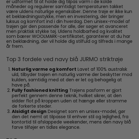
er udformet til at holde dig tilpas varm i de kolde
måneder og regulerer samtidigt temperaturen takket
være uldens naturlige egenskaber. Denne trøje er ikke kun
et beklædningsstykke, men en investering, der bringer
luksus og komfort ind i din hverdag. Den unisex-model af
trøjen gør den passende for alle, der søger et avanceret
men praktisk stykke tøj. Uldens holdbarhed og kvalitet
som bærer WOOLMARK-certifikatet, garanterer at du har
en beklædning, der vil holde dig stilfuld og tilfreds i mange
år frem.
Top 3 fordele ved navy blå JURMO striktrøje
Naturlig varme og komfort
Lavet af 100% australsk
uld, tilbyder trøjen en naturlig varme der beskytter mod
kulden, samtidig med at den er let og behagelig at
have på.
Fully fashioned knitting
Trøjens pasform er gjort
perfekt gennem denne teknik, hvilket sikrer, at den
sidder flot på kroppen uden at hænge eller stramme
de forkerte steder.
Alsidigt design
Designet som en unisex-model, gør
den det nemt at tilpasse til enhver stil og lejlighed, fra
kontortid til afslappede weekender, mens den navy blå
farve tilføjer en tidløs elegance.