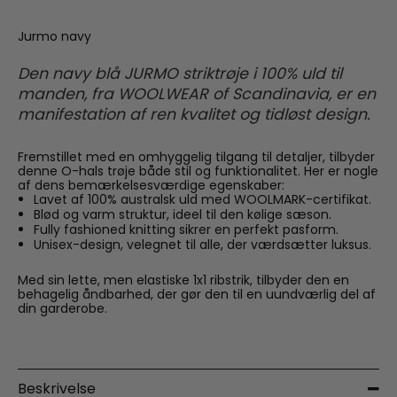
Jurmo navy
Den navy blå JURMO striktrøje i 100% uld til
manden, fra WOOLWEAR of Scandinavia, er en
manifestation af ren kvalitet og tidløst design.
Fremstillet med en omhyggelig tilgang til detaljer, tilbyder
denne O-hals trøje både stil og funktionalitet. Her er nogle
af dens bemærkelsesværdige egenskaber:
Lavet af 100% australsk uld med WOOLMARK-certifikat.
Blød og varm struktur, ideel til den kølige sæson.
Fully fashioned knitting sikrer en perfekt pasform.
Unisex-design, velegnet til alle, der værdsætter luksus.
Med sin lette, men elastiske 1x1 ribstrik, tilbyder den en
behagelig åndbarhed, der gør den til en uundværlig del af
din garderobe.
Beskrivelse