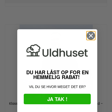
DU HAR LÅST OP FOR EN
HEMMELIG RABAT!
VIL DU SE HVOR MEGET DET ER?
JA TAK !
Klassisk koksgrå JURMO striktrøje i 100% uld til mænd -
Fra WOOLWEAR of Scandinavia