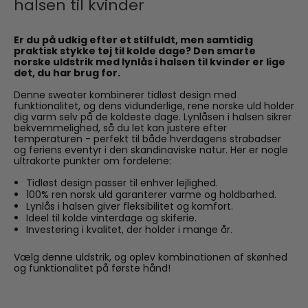
halsen til kvinder
Er du på udkig efter et stilfuldt, men samtidig
praktisk stykke tøj til kolde dage? Den smarte
norske uldstrik med lynlås i halsen til kvinder er lige
det, du har brug for.
Denne sweater kombinerer tidløst design med
funktionalitet, og dens vidunderlige, rene norske uld holder
dig varm selv på de koldeste dage. Lynlåsen i halsen sikrer
bekvemmelighed, så du let kan justere efter
temperaturen - perfekt til både hverdagens strabadser
og feriens eventyr i den skandinaviske natur. Her er nogle
ultrakorte punkter om fordelene:
Tidløst design passer til enhver lejlighed.
100% ren norsk uld garanterer varme og holdbarhed.
Lynlås i halsen giver fleksibilitet og komfort.
Ideel til kolde vinterdage og skiferie.
Investering i kvalitet, der holder i mange år.
Vælg denne uldstrik, og oplev kombinationen af skønhed
og funktionalitet på første hånd!