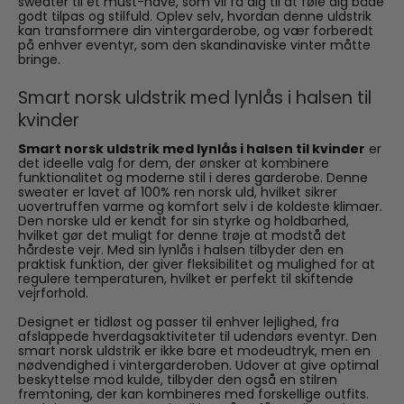
sweater til et must-have, som vil få dig til at føle dig både
godt tilpas og stilfuld. Oplev selv, hvordan denne uldstrik
kan transformere din vintergarderobe, og vær forberedt
på enhver eventyr, som den skandinaviske vinter måtte
bringe.
Smart norsk uldstrik med lynlås i halsen til
kvinder
Smart norsk uldstrik med lynlås i halsen til kvinder
er
det ideelle valg for dem, der ønsker at kombinere
funktionalitet og moderne stil i deres garderobe. Denne
sweater er lavet af 100% ren norsk uld, hvilket sikrer
uovertruffen varme og komfort selv i de koldeste klimaer.
Den norske uld er kendt for sin styrke og holdbarhed,
hvilket gør det muligt for denne trøje at modstå det
hårdeste vejr. Med sin lynlås i halsen tilbyder den en
praktisk funktion, der giver fleksibilitet og mulighed for at
regulere temperaturen, hvilket er perfekt til skiftende
vejrforhold.
Designet er tidløst og passer til enhver lejlighed, fra
afslappede hverdagsaktiviteter til udendørs eventyr. Den
smart norsk uldstrik er ikke bare et modeudtryk, men en
nødvendighed i vintergarderoben. Udover at give optimal
beskyttelse mod kulde, tilbyder den også en stilren
fremtoning, der kan kombineres med forskellige outfits.