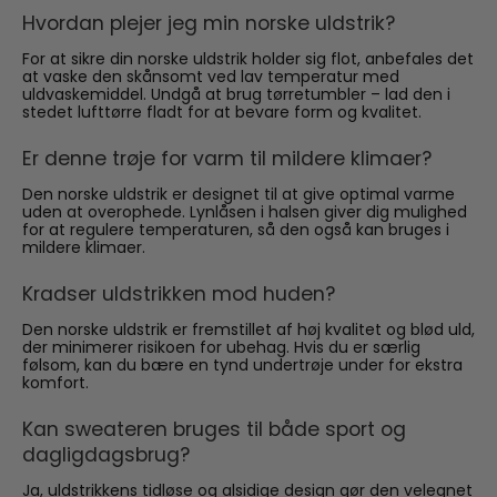
Hvordan plejer jeg min norske uldstrik?
For at sikre din norske uldstrik holder sig flot, anbefales det
at vaske den skånsomt ved lav temperatur med
uldvaskemiddel. Undgå at brug tørretumbler – lad den i
stedet lufttørre fladt for at bevare form og kvalitet.
Er denne trøje for varm til mildere klimaer?
Den norske uldstrik er designet til at give optimal varme
uden at overophede. Lynlåsen i halsen giver dig mulighed
for at regulere temperaturen, så den også kan bruges i
mildere klimaer.
Kradser uldstrikken mod huden?
Den norske uldstrik er fremstillet af høj kvalitet og blød uld,
der minimerer risikoen for ubehag. Hvis du er særlig
følsom, kan du bære en tynd undertrøje under for ekstra
komfort.
Kan sweateren bruges til både sport og
dagligdagsbrug?
Ja, uldstrikkens tidløse og alsidige design gør den velegnet