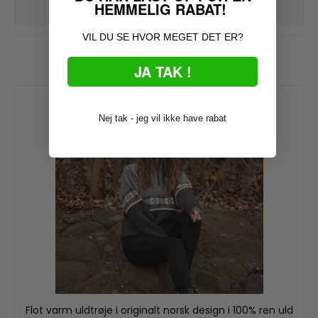
HEMMELIG RABAT!
VIL DU SE HVOR MEGET DET ER?
JA TAK !
Nej tak - jeg vil ikke have rabat
Flot varm uldtrøje i originalt norsk design i 100% ren uld