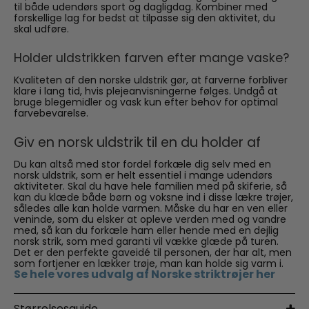
til både udendørs sport og dagligdag. Kombiner med
forskellige lag for bedst at tilpasse sig den aktivitet, du
skal udføre.
Holder uldstrikken farven efter mange vaske?
Kvaliteten af den norske uldstrik gør, at farverne forbliver
klare i lang tid, hvis plejeanvisningerne følges. Undgå at
bruge blegemidler og vask kun efter behov for optimal
farvebevarelse.
Giv en norsk uldstrik til en du holder af
Du kan altså med stor fordel forkæle dig selv med en
norsk uldstrik, som er helt essentiel i mange udendørs
aktiviteter. Skal du have hele familien med på skiferie, så
kan du klæde både børn og voksne ind i disse lækre trøjer,
således alle kan holde varmen. Måske du har en ven eller
veninde, som du elsker at opleve verden med og vandre
med, så kan du forkæle ham eller hende med en dejlig
norsk strik, som med garanti vil vække glæde på turen.
Det er den perfekte gaveidé til personen, der har alt, men
som fortjener en lækker trøje, man kan holde sig varm i.
Se hele vores udvalg af Norske striktrøjer her
Størrelsesguide