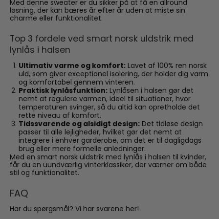
Med denne sweater er du sikker på at få en allround
løsning, der kan bæres år efter år uden at miste sin
charme eller funktionalitet.
Top 3 fordele ved smart norsk uldstrik med
lynlås i halsen
Ultimativ varme og komfort:
Lavet af 100% ren norsk
uld, som giver exceptionel isolering, der holder dig varm
og komfortabel gennem vinteren.
Praktisk lynlåsfunktion:
Lynlåsen i halsen gør det
nemt at regulere varmen, ideel til situationer, hvor
temperaturen svinger, så du altid kan opretholde det
rette niveau af komfort.
Tidssvarende og alsidigt design:
Det tidløse design
passer til alle lejligheder, hvilket gør det nemt at
integrere i enhver garderobe, om det er til dagligdags
brug eller mere formelle anledninger.
Med en smart norsk uldstrik med lynlås i halsen til kvinder,
får du en uundværlig vinterklassiker, der værner om både
stil og funktionalitet.
FAQ
Har du spørgsmål? Vi har svarene her!