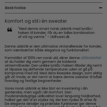
Beskrivelse
Komfort og stil i én sweater
"Med denne smart norsk uldstrik med lynlås i
halsen til kvinder, får du en tidløs kombination
af stil og varme." – Uldhuset.dk
Denne uldstrik er den ultimative vinterallierede for kvinder,
som værdsætter både elegance og funktionalitet.
uldsweater
Fremstillet af 100% ren norsk uld, sikrer denne
at du holder dig varm gennem de koldeste
vintermåneder. Den unikke lynlås i halsen tillader dig nemt
at tilpasse sig skiftende temperaturer uden at gå på
kompromis med stil. Med dens klassiske design, som aldrig
går af mode, er det nemt at bære denne sweater til både
hverdag og festlige begivenheder.
Vores norsk uldstrik er ikke blot en investering i din
garderobe, men også i din komfort. Den
modstandsdygtige uldkvalitet lover langvarig holdbarhed,
hvilket gør det til et stykke tøj, der kan nydes år efter år.
De elegante detaljer og praktiske funktioner gør denne