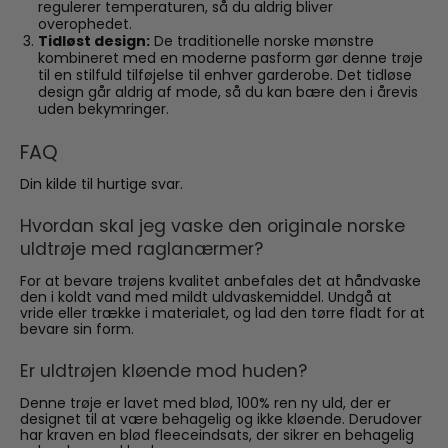
regulerer temperaturen, så du aldrig bliver
overophedet.
Tidløst design:
De traditionelle norske mønstre
kombineret med en moderne pasform gør denne trøje
til en stilfuld tilføjelse til enhver garderobe. Det tidløse
design går aldrig af mode, så du kan bære den i årevis
uden bekymringer.
FAQ
Din kilde til hurtige svar.
Hvordan skal jeg vaske den originale norske
uldtrøje med raglanærmer?
For at bevare trøjens kvalitet anbefales det at håndvaske
den i koldt vand med mildt uldvaskemiddel. Undgå at
vride eller trække i materialet, og lad den tørre fladt for at
bevare sin form.
Er uldtrøjen kløende mod huden?
Denne trøje er lavet med blød, 100% ren ny uld, der er
designet til at være behagelig og ikke kløende. Derudover
har kraven en blød fleeceindsats, der sikrer en behagelig