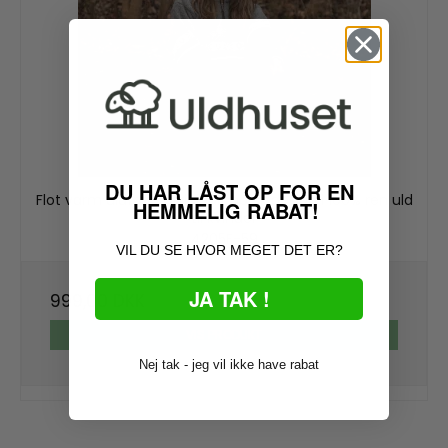
DU HAR LÅST OP FOR EN
Flot varm uldtrøje i originalt norsk design i 100% ren uld
HEMMELIG RABAT!
til kvinder
4205F-59
VIL DU SE HVOR MEGET DET ER?
JA TAK !
999,00 DKK
VIS PRODUKT
Nej tak - jeg vil ikke have rabat