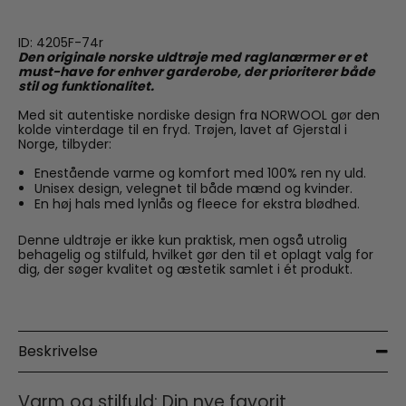
ID: 4205F-74r
Den originale norske uldtrøje med raglanærmer er et
must-have for enhver garderobe, der prioriterer både
stil og funktionalitet.
Med sit autentiske nordiske design fra NORWOOL gør den
kolde vinterdage til en fryd. Trøjen, lavet af Gjerstal i
Norge, tilbyder:
Enestående varme og komfort med 100% ren ny uld.
Unisex design, velegnet til både mænd og kvinder.
En høj hals med lynlås og fleece for ekstra blødhed.
Denne uldtrøje er ikke kun praktisk, men også utrolig
behagelig og stilfuld, hvilket gør den til et oplagt valg for
dig, der søger kvalitet og æstetik samlet i ét produkt.
Beskrivelse
Varm og stilfuld: Din nye favorit