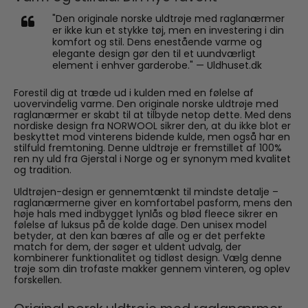
"Den originale norske uldtrøje med raglanærmer
er ikke kun et stykke tøj, men en investering i din
komfort og stil. Dens enestående varme og
elegante design gør den til et uundværligt
element i enhver garderobe." — Uldhuset.dk
Forestil dig at træde ud i kulden med en følelse af
uovervindelig varme. Den originale norske uldtrøje med
raglanærmer er skabt til at tilbyde netop dette. Med dens
nordiske design fra NORWOOL sikrer den, at du ikke blot er
beskyttet mod vinterens bidende kulde, men også har en
stilfuld fremtoning. Denne uldtrøje er fremstillet af 100%
ren ny uld fra Gjerstal i Norge og er synonym med kvalitet
og tradition.
Uldtrøjen-design er gennemtænkt til mindste detalje –
raglanærmerne giver en komfortabel pasform, mens den
høje hals med indbygget lynlås og blød fleece sikrer en
følelse af luksus på de kolde dage. Den unisex model
betyder, at den kan bæres af alle og er det perfekte
match for dem, der søger et uldent udvalg, der
kombinerer funktionalitet og tidløst design. Vælg denne
trøje som din trofaste makker gennem vinteren, og oplev
forskellen.