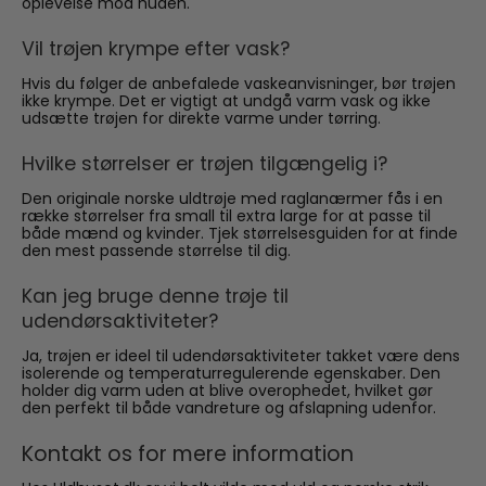
oplevelse mod huden.
Vil trøjen krympe efter vask?
Hvis du følger de anbefalede vaskeanvisninger, bør trøjen
ikke krympe. Det er vigtigt at undgå varm vask og ikke
udsætte trøjen for direkte varme under tørring.
Hvilke størrelser er trøjen tilgængelig i?
Den originale norske uldtrøje med raglanærmer fås i en
række størrelser fra small til extra large for at passe til
både mænd og kvinder. Tjek størrelsesguiden for at finde
den mest passende størrelse til dig.
Kan jeg bruge denne trøje til
udendørsaktiviteter?
Ja, trøjen er ideel til udendørsaktiviteter takket være dens
isolerende og temperaturregulerende egenskaber. Den
holder dig varm uden at blive overophedet, hvilket gør
den perfekt til både vandreture og afslapning udenfor.
Kontakt os for mere information