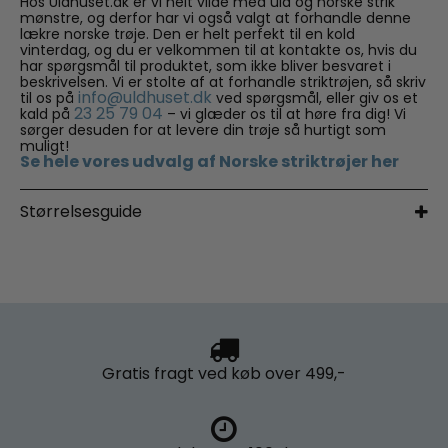
Hos Uldhuset.dk er vi helt vilde med uld og norske strik
mønstre, og derfor har vi også valgt at forhandle denne
lækre norske trøje. Den er helt perfekt til en kold
vinterdag, og du er velkommen til at kontakte os, hvis du
har spørgsmål til produktet, som ikke bliver besvaret i
beskrivelsen. Vi er stolte af at forhandle striktrøjen, så skriv
info@uldhuset.dk
til os på
ved spørgsmål, eller giv os et
23 25 79 04
kald på
– vi glæder os til at høre fra dig! Vi
sørger desuden for at levere din trøje så hurtigt som
muligt!
Se hele vores udvalg af Norske striktrøjer her
Størrelsesguide
Gratis fragt
ved køb over 499,-