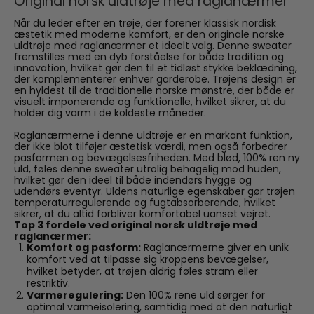
Original norsk uldtrøje med raglanærmer
Når du leder efter en trøje, der forener klassisk nordisk
æstetik med moderne komfort, er den originale norske
uldtrøje med raglanærmer et ideelt valg. Denne sweater
fremstilles med en dyb forståelse for både tradition og
innovation, hvilket gør den til et tidløst stykke beklædning,
der komplementerer enhver garderobe. Trøjens design er
en hyldest til de traditionelle norske mønstre, der både er
visuelt imponerende og funktionelle, hvilket sikrer, at du
holder dig varm i de koldeste måneder.
Raglanærmerne i denne uldtrøje er en markant funktion,
der ikke blot tilføjer æstetisk værdi, men også forbedrer
pasformen og bevægelsesfriheden. Med blød, 100% ren ny
uld, føles denne sweater utrolig behagelig mod huden,
hvilket gør den ideel til både indendørs hygge og
udendørs eventyr. Uldens naturlige egenskaber gør trøjen
temperaturregulerende og fugtabsorberende, hvilket
sikrer, at du altid forbliver komfortabel uanset vejret.
Top 3 fordele ved original norsk uldtrøje med
raglanærmer:
Komfort og pasform:
Raglanærmerne giver en unik
komfort ved at tilpasse sig kroppens bevægelser,
hvilket betyder, at trøjen aldrig føles stram eller
restriktiv.
Varmeregulering:
Den 100% rene uld sørger for
optimal varmeisolering, samtidig med at den naturligt