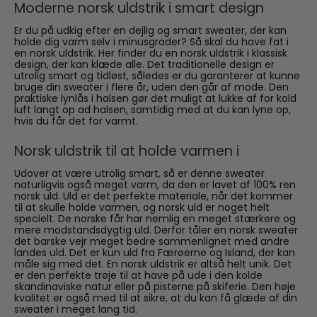
Moderne norsk uldstrik i smart design
Er du på udkig efter en dejlig og smart sweater, der kan
holde dig varm selv i minusgrader? Så skal du have fat i
en norsk uldstrik. Her finder du en norsk uldstrik i klassisk
design, der kan klæde alle. Det traditionelle design er
utrolig smart og tidløst, således er du garanterer at kunne
bruge din sweater i flere år, uden den går af mode. Den
praktiske lynlås i halsen gør det muligt at lukke af for kold
luft langt op ad halsen, samtidig med at du kan lyne op,
hvis du får det for varmt.
Norsk uldstrik til at holde varmen i
Udover at være utrolig smart, så er denne sweater
naturligvis også meget varm, da den er lavet af 100% ren
norsk uld. Uld er det perfekte materiale, når det kommer
til at skulle holde varmen, og norsk uld er noget helt
specielt. De norske får har nemlig en meget stærkere og
mere modstandsdygtig uld. Derfor tåler en norsk sweater
det barske vejr meget bedre sammenlignet med andre
landes uld. Det er kun uld fra Færøerne og Island, der kan
måle sig med det. En norsk uldstrik er altså helt unik. Det
er den perfekte trøje til at have på ude i den kolde
skandinaviske natur eller på pisterne på skiferie. Den høje
kvalitet er også med til at sikre, at du kan få glæde af din
sweater i meget lang tid.