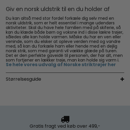
Giv en norsk uldstrik til en du holder af
Du kan altså med stor fordel forkæle dig selv med en
norsk uldstrik, som er helt essentiel i mange udendørs
aktiviteter. Skal du have hele familien med på skiferie, så
kan du klæde både børn og voksne ind i disse lækre trøjer,
således alle kan holde varmen. Måske du har en ven eller
veninde, som du elsker at opleve verden med og vandre
med, så kan du forkæle ham eller hende med en dejlig
norsk strik, som med garanti vil vække glæde på turen.
Det er den perfekte gaveidé til personen, der har alt, men
som fortjener en lækker trøje, man kan holde sig varm i.
Se hele vores udvalg af Norske striktrøjer her
Størrelsesguide
Gratis fragt
ved køb over 499,-