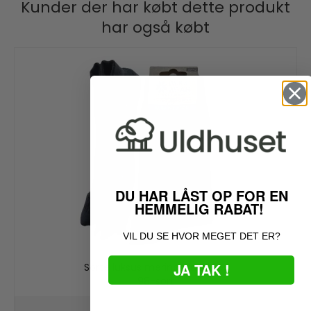
Kunder der har købt dette produkt
har også købt
DU HAR LÅST OP FOR EN
HEMMELIG RABAT!
VIL DU SE HVOR MEGET DET ER?
JA TAK !
Sorte luksus merino uldsokker
98-sort