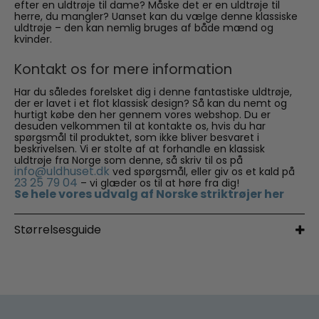
efter en uldtrøje til dame? Måske det er en uldtrøje til
herre, du mangler? Uanset kan du vælge denne klassiske
uldtrøje – den kan nemlig bruges af både mænd og
kvinder.
Kontakt os for mere information
Har du således forelsket dig i denne fantastiske uldtrøje,
der er lavet i et flot klassisk design? Så kan du nemt og
hurtigt købe den her gennem vores webshop. Du er
desuden velkommen til at kontakte os, hvis du har
spørgsmål til produktet, som ikke bliver besvaret i
beskrivelsen. Vi er stolte af at forhandle en klassisk
uldtrøje fra Norge som denne, så skriv til os på
info@uldhuset.dk
ved spørgsmål, eller giv os et kald på
23 25 79 04
– vi glæder os til at høre fra dig!
Se hele vores udvalg af Norske striktrøjer her
Størrelsesguide