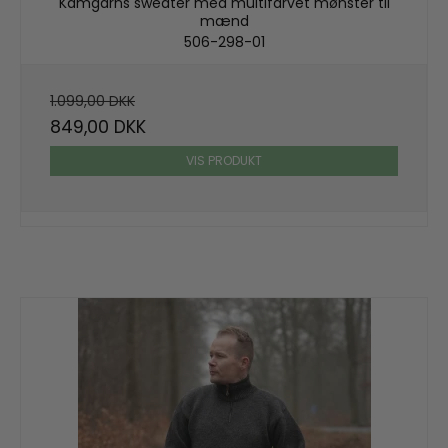
Kamgarns sweater med multifarvet mønster til
mænd
506-298-01
1.099,00 DKK
849,00 DKK
VIS PRODUKT