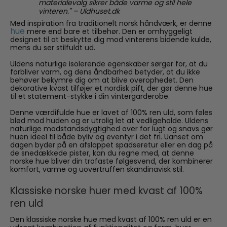
materialevalg sikrer både varme og stil hele
vinteren." – Uldhuset.dk
Med inspiration fra traditionelt norsk håndværk, er denne
hue
mere end bare et tilbehør. Den er omhyggeligt
designet til at beskytte dig mod vinterens bidende kulde,
mens du ser stilfuldt ud.
Uldens naturlige isolerende egenskaber sørger for, at du
forbliver varm, og dens åndbarhed betyder, at du ikke
behøver bekymre dig om at blive overophedet. Den
dekorative kvast tilføjer et nordisk pift, der gør denne hue
til et statement-stykke i din vintergarderobe.
Denne værdifulde hue er lavet af 100% ren uld, som føles
blød mod huden og er utrolig let at vedligeholde. Uldens
naturlige modstandsdygtighed over for lugt og snavs gør
huen ideel til både byliv og eventyr i det fri. Uanset om
dagen byder på en afslappet spadseretur eller en dag på
de snedækkede pister, kan du regne med, at denne
norske hue bliver din trofaste følgesvend, der kombinerer
komfort, varme og uovertruffen skandinavisk stil.
Klassiske norske huer med kvast af 100%
ren uld
Den klassiske norske hue med kvast af 100% ren uld er en