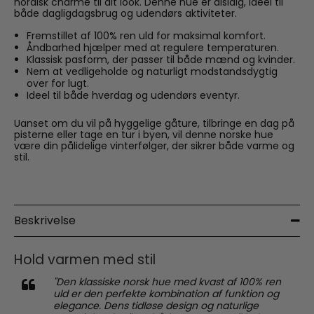
nordisk charme til dit look. Denne hue er alsidig, ideel til
både dagligdagsbrug og udendørs aktiviteter.
Fremstillet af 100% ren uld for maksimal komfort.
Åndbarhed hjælper med at regulere temperaturen.
Klassisk pasform, der passer til både mænd og kvinder.
Nem at vedligeholde og naturligt modstandsdygtig
over for lugt.
Ideel til både hverdag og udendørs eventyr.
Uanset om du vil på hyggelige gåture, tilbringe en dag på
pisterne eller tage en tur i byen, vil denne norske hue
være din pålidelige vinterfølger, der sikrer både varme og
stil.
Beskrivelse
Hold varmen med stil
"Den klassiske norsk hue med kvast af 100% ren
uld er den perfekte kombination af funktion og
elegance. Dens tidløse design og naturlige