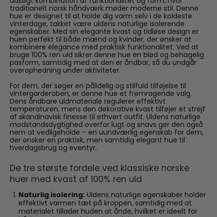
udsøgt kombination af funktionalitet og form, hvor
traditionelt norsk håndværk møder moderne stil. Denne
hue er designet til at holde dig varm selv i de koldeste
vinterdage, takket være uldens naturlige isolerende
egenskaber. Med sin elegante kvast og tidløse design er
huen perfekt til både mænd og kvinder, der ønsker at
kombinere elegance med praktisk funktionalitet. Ved at
bruge 100% ren uld sikrer denne hue en blød og behagelig
pasform, samtidig med at den er åndbar, så du undgår
overophedning under aktiviteter.
For dem, der søger en pålidelig og stilfuld tilføjelse til
vintergarderoben, er denne hue et fremragende valg.
Dens åndbare uldmateriale regulerer effektivt
temperaturen, mens den dekorative kvast tilføjer et strejf
af skandinavisk finesse til ethvert outfit. Uldens naturlige
modstandsdygtighed overfor lugt og snavs gør den også
nem at vedligeholde – en uundværlig egenskab for dem,
der ønsker en praktisk, men samtidig elegant hue til
hverdagsbrug og eventyr.
De tre største fordele ved klassiske norske
huer med kvast af 100% ren uld
Naturlig isolering:
Uldens naturlige egenskaber holder
effektivt varmen tæt på kroppen, samtidig med at
materialet tillader huden at ånde, hvilket er ideelt for