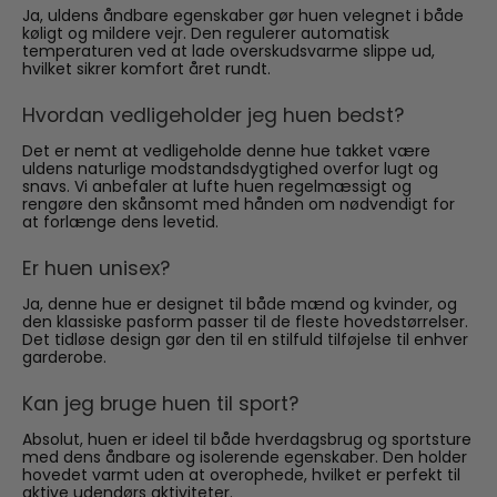
Ja, uldens åndbare egenskaber gør huen velegnet i både
køligt og mildere vejr. Den regulerer automatisk
temperaturen ved at lade overskudsvarme slippe ud,
hvilket sikrer komfort året rundt.
Hvordan vedligeholder jeg huen bedst?
Det er nemt at vedligeholde denne hue takket være
uldens naturlige modstandsdygtighed overfor lugt og
snavs. Vi anbefaler at lufte huen regelmæssigt og
rengøre den skånsomt med hånden om nødvendigt for
at forlænge dens levetid.
Er huen unisex?
Ja, denne hue er designet til både mænd og kvinder, og
den klassiske pasform passer til de fleste hovedstørrelser.
Det tidløse design gør den til en stilfuld tilføjelse til enhver
garderobe.
Kan jeg bruge huen til sport?
Absolut, huen er ideel til både hverdagsbrug og sportsture
med dens åndbare og isolerende egenskaber. Den holder
hovedet varmt uden at overophede, hvilket er perfekt til
aktive udendørs aktiviteter.