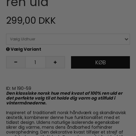
ren uld
299,00 DKK
Vælg Uldhuer
Vælg Variant
KØB
ID: M 190-59
Den klassiske norsk hue med kvast af 100% ren uld er
det perfekte valg til at holde dig varm og stilfuld i
vintermånederne.
Inspireret af traditionelt norsk håndværk og skandinavisk
æstetik, kombinerer denne hue funktionalitet med et
tidløst design. Uldens naturlige isolerende egenskaber
sikrer dig varme, mens dens åndbarhed forhindrer
overophedning. Den dekorative kvast tilføjer et strejf af