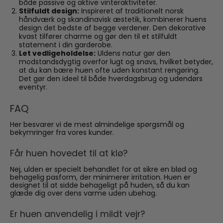
både passive og aktive vinteraktiviteter.
Stilfuldt design:
Inspireret af traditionelt norsk
håndværk og skandinavisk æstetik, kombinerer huens
design det bedste af begge verdener. Den dekorative
kvast tilfører charme og gør den til et stilfuldt
statement i din garderobe.
Let vedligeholdelse:
Uldens natur gør den
modstandsdygtig overfor lugt og snavs, hvilket betyder,
at du kan bære huen ofte uden konstant rengøring.
Det gør den ideel til både hverdagsbrug og udendørs
eventyr.
FAQ
Her besvarer vi de mest almindelige spørgsmål og
bekymringer fra vores kunder.
Får huen hovedet til at klø?
Nej, ulden er specielt behandlet for at sikre en blød og
behagelig pasform, der minimerer irritation. Huen er
designet til at sidde behageligt på huden, så du kan
glæde dig over dens varme uden ubehag.
Er huen anvendelig i mildt vejr?