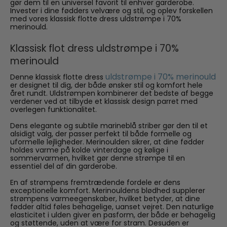
gør dem til en universel favorit til enhver garderobe.
Invester i dine fødders velvære og stil, og oplev forskellen
med vores klassisk flotte dress uldstrømpe i 70%
merinould.
Klassisk flot dress uldstrømpe i 70%
merinould
uldstrømpe i 70% merinould
Denne klassisk flotte dress
er designet til dig, der både ønsker stil og komfort hele
året rundt. Uldstrømpen kombinerer det bedste af begge
verdener ved at tilbyde et klassisk design parret med
overlegen funktionalitet.
Dens elegante og subtile marineblå striber gør den til et
alsidigt valg, der passer perfekt til både formelle og
uformelle lejligheder. Merinoulden sikrer, at dine fødder
holdes varme på kolde vinterdage og kølige i
sommervarmen, hvilket gør denne strømpe til en
essentiel del af din garderobe.
En af strømpens fremtrædende fordele er dens
exceptionelle komfort. Merinouldens blødhed supplerer
strømpens varmeegenskaber, hvilket betyder, at dine
fødder altid føles behagelige, uanset vejret. Den naturlige
elasticitet i ulden giver en pasform, der både er behagelig
og støttende, uden at være for stram. Desuden er