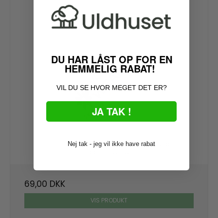
DU HAR LÅST OP FOR EN
HEMMELIG RABAT!
VIL DU SE HVOR MEGET DET ER?
JA TAK !
Footies - Summer Edition Merinould
Nej tak - jeg vil ikke have rabat
99 - creme
69,00 DKK
VIS PRODUKT