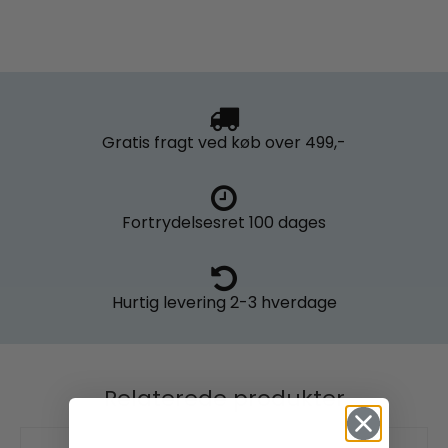
Gratis fragt
ved køb over 499,-
Fortrydelsesret
100 dages
Hurtig levering
2-3 hverdage
Relaterede produkter