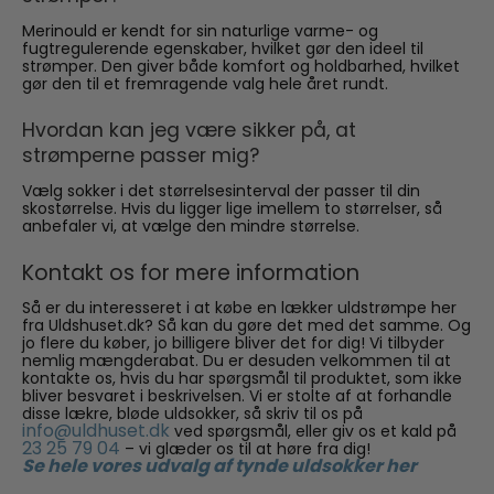
Merinould er kendt for sin naturlige varme- og
fugtregulerende egenskaber, hvilket gør den ideel til
strømper. Den giver både komfort og holdbarhed, hvilket
gør den til et fremragende valg hele året rundt.
Hvordan kan jeg være sikker på, at
strømperne passer mig?
Vælg sokker i det størrelsesinterval der passer til din
skostørrelse. Hvis du ligger lige imellem to størrelser, så
anbefaler vi, at vælge den mindre størrelse.
Kontakt os for mere information
Så er du interesseret i at købe en lækker uldstrømpe her
fra Uldshuset.dk? Så kan du gøre det med det samme. Og
jo flere du køber, jo billigere bliver det for dig! Vi tilbyder
nemlig mængderabat. Du er desuden velkommen til at
kontakte os, hvis du har spørgsmål til produktet, som ikke
bliver besvaret i beskrivelsen. Vi er stolte af at forhandle
disse lækre, bløde uldsokker, så skriv til os på
info@uldhuset.dk
ved spørgsmål, eller giv os et kald på
23 25 79 04
– vi glæder os til at høre fra dig!
Se hele vores udvalg af tynde uldsokker her