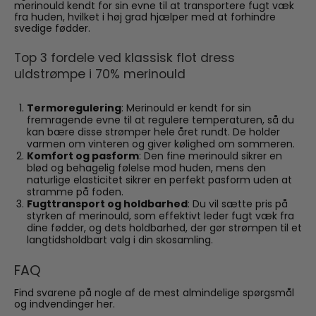
merinould kendt for sin evne til at transportere fugt væk
fra huden, hvilket i høj grad hjælper med at forhindre
svedige fødder.
Top 3 fordele ved klassisk flot dress
uldstrømpe i 70% merinould
Termoregulering
: Merinould er kendt for sin
fremragende evne til at regulere temperaturen, så du
kan bære disse strømper hele året rundt. De holder
varmen om vinteren og giver kølighed om sommeren.
Komfort og pasform
: Den fine merinould sikrer en
blød og behagelig følelse mod huden, mens den
naturlige elasticitet sikrer en perfekt pasform uden at
stramme på foden.
Fugttransport og holdbarhed
: Du vil sætte pris på
styrken af merinould, som effektivt leder fugt væk fra
dine fødder, og dets holdbarhed, der gør strømpen til et
langtidsholdbart valg i din skosamling.
FAQ
Find svarene på nogle af de mest almindelige spørgsmål
og indvendinger her.