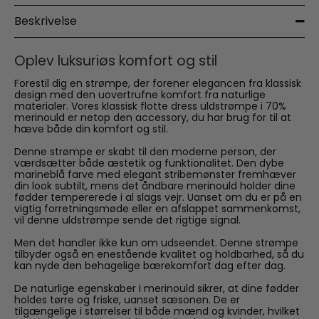
Beskrivelse
Oplev luksuriøs komfort og stil
Forestil dig en strømpe, der forener elegancen fra klassisk
design med den uovertrufne komfort fra naturlige
materialer. Vores klassisk flotte dress uldstrømpe i 70%
merinould er netop den accessory, du har brug for til at
hæve både din komfort og stil.
Denne strømpe er skabt til den moderne person, der
værdsætter både æstetik og funktionalitet. Den dybe
marineblå farve med elegant stribemønster fremhæver
din look subtilt, mens det åndbare merinould holder dine
fødder tempererede i al slags vejr. Uanset om du er på en
vigtig forretningsmøde eller en afslappet sammenkomst,
vil denne uldstrømpe sende det rigtige signal.
Men det handler ikke kun om udseendet. Denne strømpe
tilbyder også en enestående kvalitet og holdbarhed, så du
kan nyde den behagelige bærekomfort dag efter dag.
De naturlige egenskaber i merinould sikrer, at dine fødder
holdes tørre og friske, uanset sæsonen. De er
tilgængelige i størrelser til både mænd og kvinder, hvilket