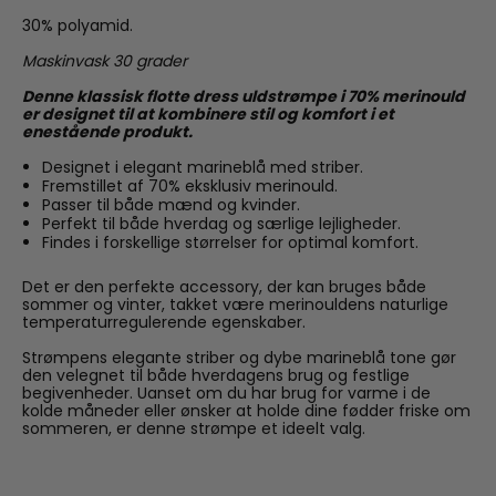
30% polyamid.
Maskinvask 30 grader
Denne klassisk flotte dress uldstrømpe i 70% merinould
er designet til at kombinere stil og komfort i et
enestående produkt.
Designet i elegant marineblå med striber.
Fremstillet af 70% eksklusiv merinould.
Passer til både mænd og kvinder.
Perfekt til både hverdag og særlige lejligheder.
Findes i forskellige størrelser for optimal komfort.
Det er den perfekte accessory, der kan bruges både
sommer og vinter, takket være merinouldens naturlige
temperaturregulerende egenskaber.
Strømpens elegante striber og dybe marineblå tone gør
den velegnet til både hverdagens brug og festlige
begivenheder. Uanset om du har brug for varme i de
kolde måneder eller ønsker at holde dine fødder friske om
sommeren, er denne strømpe et ideelt valg.