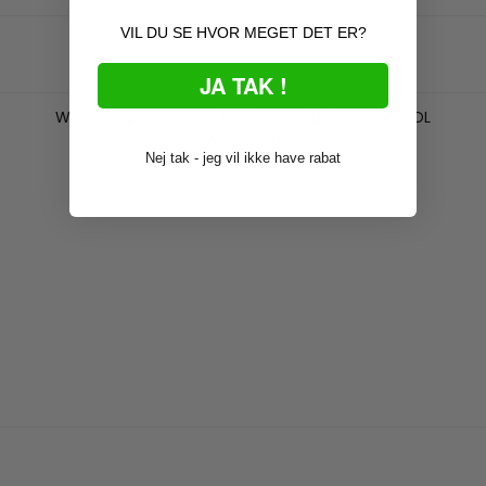
VIL DU SE HVOR MEGET DET ER?
JA TAK !
Windstopper sweater i 100% ren uld fra NORWOOL
W4102-59
Nej tak - jeg vil ikke have rabat