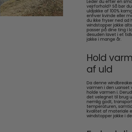
Leder du efter en smar
vejrforhold? Så bør du
uldjakke af 100% kamg
enhver kvinde eller m
du ikke fryser ned a
windstopper jakke alt
passer på dine ting i
desuden lavet i et tid
jakke i mange år.
Hold varm
af uld
Da denne windbreaker s
varmen i den uanset ve
holde varmen i. Derud
det velegnet til brug 
nemlig godt, transpor
temperaturen, samtid
kvalitet af materiale e
windstopper jakke i 