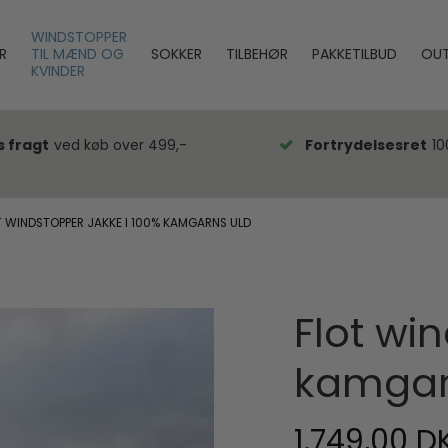
WINDSTOPPER
R
TIL MÆND OG
SOKKER
TILBEHØR
PAKKETILBUD
OUT
KVINDER
s fragt
ved køb over 499,-
Fortrydelsesret
10
T WINDSTOPPER JAKKE I 100% KAMGARNS ULD
Flot wi
kamgar
1.749,00 D