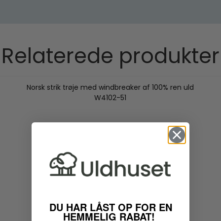
Relaterede produkter
Norsk strik trøje med windbreaker af 100% ren uld
W4102-51
DU HAR LÅST OP FOR EN
HEMMELIG RABAT!