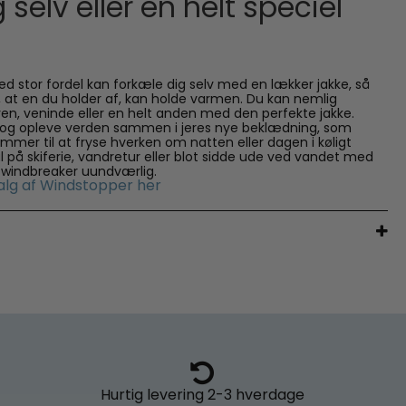
 selv eller en helt speciel
d stor fordel kan forkæle dig selv med en lækker jakke, så
, at en du holder af, kan holde varmen. Du kan nemlig
ven, veninde eller en helt anden med den perfekte jakke.
d og opleve verden sammen i jeres nye beklædning, som
kommer til at fryse hverken om natten eller dagen i køligt
l på skiferie, vandretur eller blot sidde ude ved vandet med
n windbreaker uundværlig.
alg af Windstopper her
Hurtig levering
2-3 hverdage