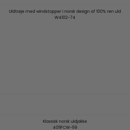
Uldtrøje med windstopper i norsk design af 100% ren uld
W4102-74
Klassisk norsk uldjakke
4011FCW-59