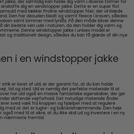
t jakke, der samtidig kan holde dig varm i diverse former for
 anskaffe dig en windstopper jakke. Dette er en super flot
arnsuld med lækker Proline windstopper fóer, der vil klæde
and. Den har desuden blødt og varmt fleece i kraven, således
d halsen samt lommer med lynlås. På den måde bliver denne
så din bedste ven ude i naturen, da den holder dig varm og
 lommerne. Denne windstopper jakke i unisex model er
løst og traditionelt design, således du kan få glæde af din nye
en i en windstopper jakke
trik er lavet af uld, er der garanti for, at du kan holde
jr, tid og sted. Uld er nemlig det perfekte materiale til at
over har uld også en masse fantastiske egenskaber, der gør
under skiftende vejrforhold. Det naturlige materiale ånder
terer sved væk fra kroppen og hjælper med at regulere
ig med at det er lugte- og bakteriehæmmende. Den høje
r også med til at sikre, at du ikke skal ud og investere i en ny
den nærmeste fremtid.