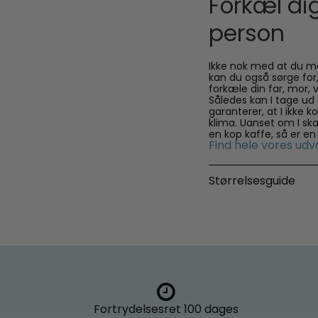
Forkæl dig
person
Ikke nok med at du me
kan du også sørge for
forkæle din far, mor, 
Således kan I tage u
garanterer, at I ikke 
klima. Uanset om I ska
en kop kaffe, så er e
Find hele vores udv
Størrelsesguide
Fortrydelsesret
100 dages